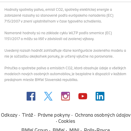
Hodnoty spotreby paliva, emisií CO2, spotreby elektrickej energie a
zobrazené rozsahy sú stanovené podľa európskeho nariadenia (EC)
715/2007 v znení uplatniteľnom v čase typového schválenia.
Namerané hodnoty sú na základe cyklu WLTP podľa smernice (EC)
1151/2017 a môžu sa líšiť v závislosti od zvolenej výbavy.
Uvedený rozsah hodnôt zohľadňuje rôzne konfigurácie zvoleného modelu a
nie je súčasťou akejkoľvek ponuky, je určený výlučne na porovnanie.
Príručka o spotrebe paliva a emisiách CO2, ktorá obsahuje údaje o všetkých
modeloch nových osobných automobilov, je bezplatne k dispozícii v každom
predajnom mieste BMW Slovenská republika.
Odkazy
Tiráž
Právne pokyny
Ochrana osobných údajov
Cookies
BMW Group
BMW
MINI
Rolls-Royce