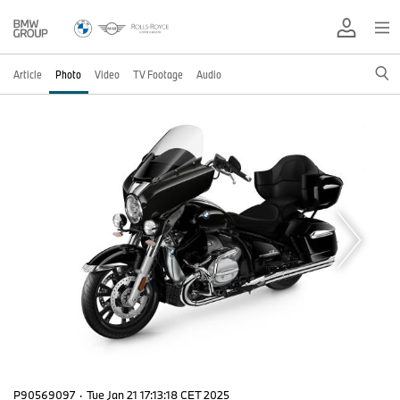
Article
Photo
Video
TV Footage
Audio
P90569097
·
Tue Jan 21 17:13:18 CET 2025