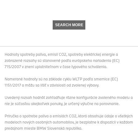
SEARCH MORE
Hodnoty spotreby paliva, emisií CO2, spotreby elektrickej energie a
zobrazené rozsahy sú stanovené podľa európskeho nariadenia (EC)
715/2007 v znení uplatniteľnom v čase typového schválenia.
Namerané hodnoty sú na základe cyklu WLTP podľa smernice (EC)
1151/2017 a môžu sa líšiť v závislosti od zvolenej výbavy.
Uvedený rozsah hodnôt zohľadňuje rôzne konfigurácie zvoleného modelu a
nie je súčasťou akejkoľvek ponuky, je určený výlučne na porovnanie.
Príručka o spotrebe paliva a emisiách CO2, ktorá obsahuje údaje o všetkých
modeloch nových osobných automobilov, je bezplatne k dispozícii v každom
predajnom mieste BMW Slovenská republika.