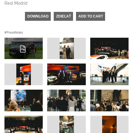
Real Madrid
DOWNLOAD
ZDIEĽAŤ
ADD TO CART
PressNotes