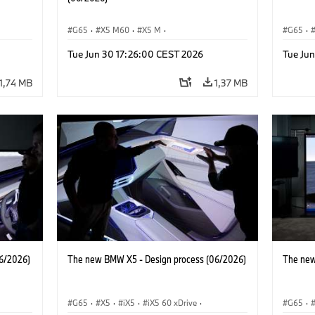
G65
·
X5 M60
·
X5 M
·
G65
·
BMW M Automobiles
·
BMW M
·
iX5 Hy
Tue Jun 30 17:26:00 CEST 2026
Tue Ju
BMW
iX5 60 xDrive
·
iX5
·
iX5 Hydrogen
·
BMW
·
X5 40
·
X5
·
X5 40 xDrive
X5 M6
1,74 MB
1,37 MB
6/2026)
The new BMW X5 - Design process (06/2026)
The new
G65
·
X5
·
iX5
·
iX5 60 xDrive
·
G65
·