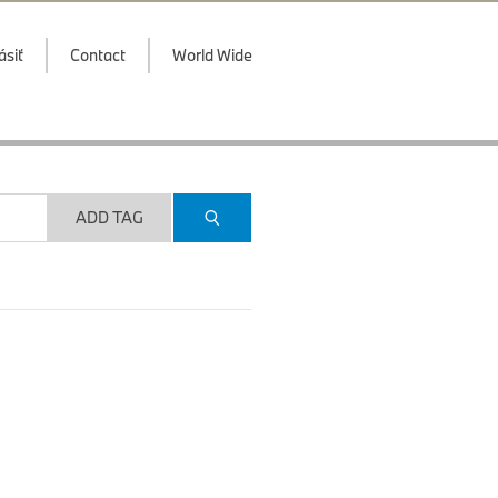
ásiť
Contact
World Wide
ADD TAG