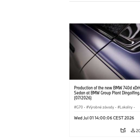
Production of the new BMW 740d xDri
Sedan at BMW Group Plant Dingolfing
(07/2026)
G70
·
Výrobné závody
·
Lokality
·
BMW M Automobiles
·
i7 M70
·
740
Wed Jul 01 14:00:06 CEST 2026
Radu 7
·
BMW
2