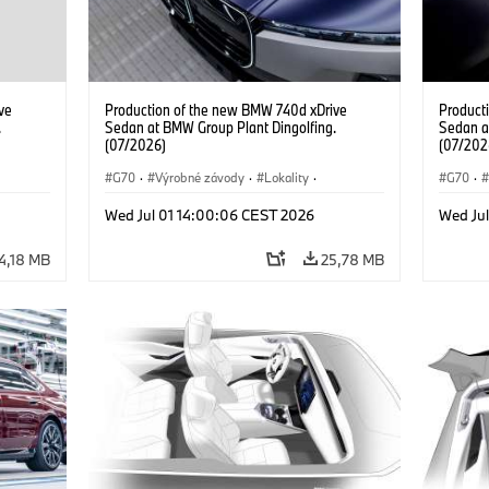
ve
Production of the new BMW 740d xDrive
Product
.
Sedan at BMW Group Plant Dingolfing.
Sedan a
(07/2026)
(07/202
G70
·
Výrobné závody
·
Lokality
·
G70
·
d
·
BMW M Automobiles
·
i7 M70
·
740d
·
BMW M 
Wed Jul 01 14:00:06 CEST 2026
Wed Ju
Radu 7
·
BMW
Radu 7
4,18 MB
25,78 MB