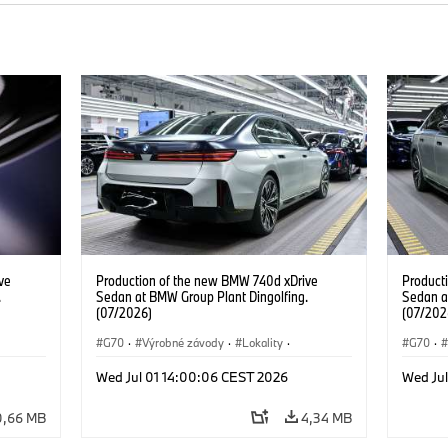
ve
Production of the new BMW 740d xDrive
Product
.
Sedan at BMW Group Plant Dingolfing.
Sedan a
(07/2026)
(07/202
G70
·
Výrobné závody
·
Lokality
·
G70
·
d
·
BMW M Automobiles
·
i7 M70
·
740d
·
BMW M 
Wed Jul 01 14:00:06 CEST 2026
Wed Ju
Radu 7
·
BMW
Radu 7
0,66 MB
4,34 MB