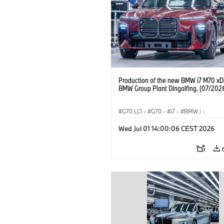
Production of the new BMW i7 M70 xDr
BMW Group Plant Dingolfing. (07/202
G70 LCI
·
G70
·
i7
·
BMW i
·
BMW M Automobiles
·
i7 M70
·
Wed Jul 01 14:00:06 CEST 2026
Výrobné závody
·
Lokality