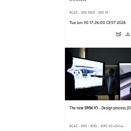
G65
·
X5 M60
·
X5 M
·
BMW M Automobiles
·
BMW M
·
Tue Jun 30 17:26:00 CEST 2026
iX5 60 xDrive
·
iX5
·
iX5 Hydrogen
·
·
X5
·
X5 40 xDrive
The new BMW X5 - Design process (0
G65
·
X5
·
iX5
·
iX5 60 xDrive
·