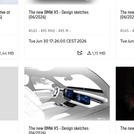
ive at
The new BMW X5 - Design sketches
The new
6)
(06/2026)
(06/202
G65
·
X5 M60
·
X5 M
·
G65
·
BMW M Automobiles
·
BMW M
·
BMW M 
Tue Jun 30 17:26:00 CEST 2026
Tue Ju
iX5 60 xDrive
·
iX5
·
iX5 Hydrogen
·
BMW
iX5 60 
·
X5
·
X5 40 xDrive
·
X5
·
2,44 MB
1,15 MB
The new BMW X5 - Design sketches
The new
(06/2026)