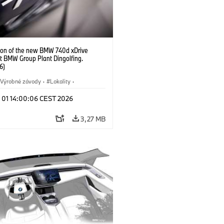
ion of the new BMW 740d xDrive
t BMW Group Plant Dingolfing.
6)
Výrobné závody
·
Lokality
·
Automobiles
·
i7 M70
·
740d
·
l 01 14:00:06 CEST 2026
·
BMW
3,27 MB