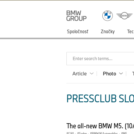
Spoločnosť
Značky
Tec
Enter search terms...
Article
Photo
PRESSCLUB SLO
The all-new BMW M5. (10
G90
·
Sedan
·
BMW M Automobiles
·
M5