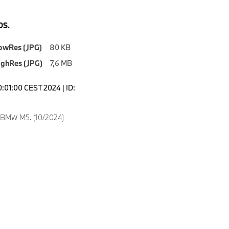
S.
owRes (JPG)
80 KB
ighRes (JPG)
7,6 MB
0:01:00 CEST 2024 | ID:
 BMW M5. (10/2024)