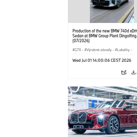
Production of the new BMW 740d xDri
Sedan at BMW Group Plant Dingolfing
(07/2026)
G70
·
Výrobné závody
·
Lokality
·
BMW M Automobiles
·
i7 M70
·
740
Wed Jul 01 14:00:06 CEST 2026
Radu 7
·
BMW