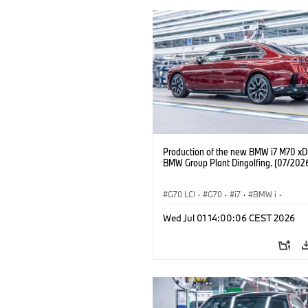
Production of the new BMW i7 M70 xDr
BMW Group Plant Dingolfing. (07/202
G70 LCI
·
G70
·
i7
·
BMW i
·
BMW M Automobiles
·
i7 M70
·
Wed Jul 01 14:00:06 CEST 2026
Výrobné závody
·
Lokality