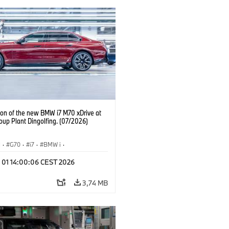
ion of the new BMW i7 M70 xDrive at
up Plant Dingolfing. (07/2026)
I
·
G70
·
i7
·
BMW i
·
Automobiles
·
i7 M70
·
l 01 14:00:06 CEST 2026
é závody
·
Lokality
3,74 MB