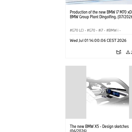
Production of the new BMW i7 M70 xDr
BMW Group Plant Dingolfing. (07/202
G70 LCI
·
G70
·
i7
·
BMW i
·
BMW M Automobiles
·
i7 M70
·
Wed Jul 01 14:00:06 CEST 2026
Výrobné závody
·
Lokality
The new BMW X5 - Design sketches
(06/2026)