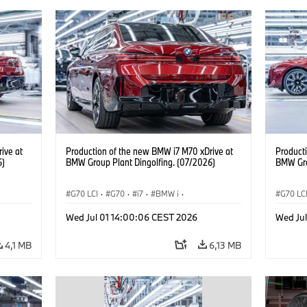
ive at
Production of the new BMW i7 M70 xDrive at
Product
6)
BMW Group Plant Dingolfing. (07/2026)
BMW Gro
G70 LCI
·
G70
·
i7
·
BMW i
·
G70 LC
BMW M Automobiles
·
i7 M70
·
BMW M 
Wed Jul 01 14:00:06 CEST 2026
Wed Ju
Výrobné závody
·
Lokality
Výrobn
4,1 MB
6,13 MB