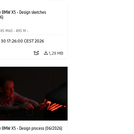
 BMW X5 - Design sketches
6)
X5 M60
·
X5 M
·
Automobiles
·
BMW M
·
n 30 17:26:00 CEST 2026
xDrive
·
iX5
·
iX5 Hydrogen
·
BMW
X5 40 xDrive
1,29 MB
 BMW X5 - Design process (06/2026)