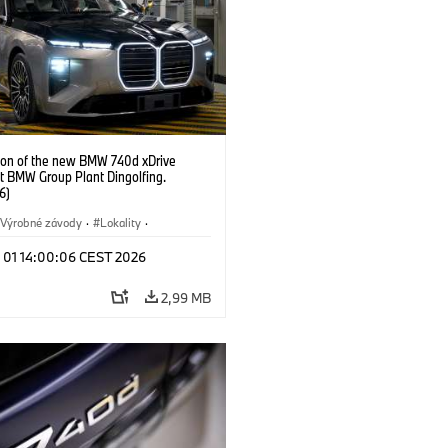
ion of the new BMW 740d xDrive
t BMW Group Plant Dingolfing.
6)
Výrobné závody
·
Lokality
·
Automobiles
·
i7 M70
·
740d
·
l 01 14:00:06 CEST 2026
·
BMW
2,99 MB