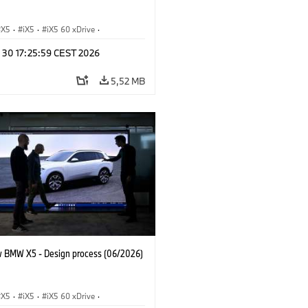
X5
·
iX5
·
iX5 60 xDrive
·
drogen
·
BMW M Automobiles
·
X5 M
n 30 17:25:59 CEST 2026
 xDrive
·
BMW
·
X5 50e xDrive
·
0
5,52 MB
 BMW X5 - Design process (06/2026)
X5
·
iX5
·
iX5 60 xDrive
·