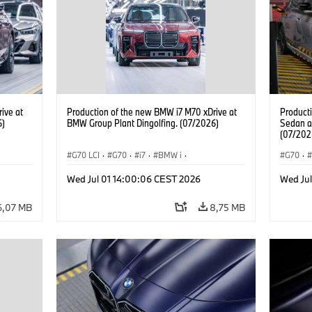
ive at
Production of the new BMW i7 M70 xDrive at
Product
6)
BMW Group Plant Dingolfing. (07/2026)
Sedan a
(07/202
G70 LCI
·
G70
·
i7
·
BMW i
·
G70
·
BMW M Automobiles
·
i7 M70
·
BMW M 
Wed Jul 01 14:00:06 CEST 2026
Wed Ju
Výrobné závody
·
Lokality
Radu 7
6,07 MB
8,75 MB