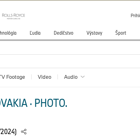
Prihl
hnológia
Ľudia
Dedičstvo
Výstavy
Šport
TV Footage
Video
Audio
VAKIA · PHOTO.
/2024)