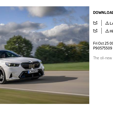
DOWNLOAD
L
H
Fri Oct 25 0
P90575509
The all-new