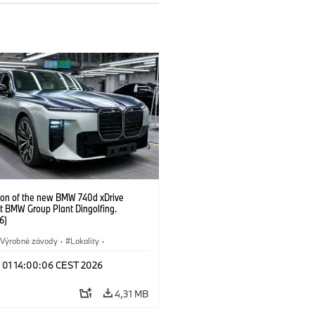
ion of the new BMW 740d xDrive
t BMW Group Plant Dingolfing.
6)
Výrobné závody
·
Lokality
·
Automobiles
·
i7 M70
·
740d
·
l 01 14:00:06 CEST 2026
·
BMW
4,31 MB