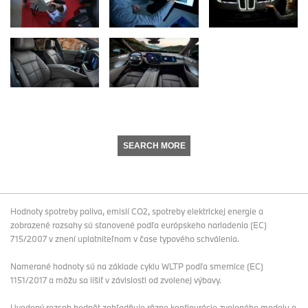
SEARCH MORE
Hodnoty spotreby paliva, emisií CO2, spotreby elektrickej energie a
zobrazené rozsahy sú stanovené podľa európskeho nariadenia (EC)
715/2007 v znení uplatniteľnom v čase typového schválenia.
Namerané hodnoty sú na základe cyklu WLTP podľa smernice (EC)
1151/2017 a môžu sa líšiť v závislosti od zvolenej výbavy.
Uvedený rozsah hodnôt zohľadňuje rôzne konfigurácie zvoleného modelu a