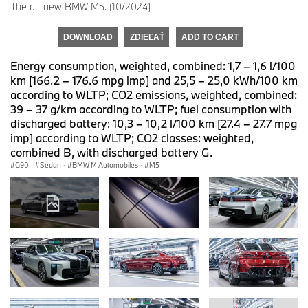
The all-new BMW M5. (10/2024)
DOWNLOAD
ZDIEĽAŤ
ADD TO CART
Energy consumption, weighted, combined: 1,7 – 1,6 l/100
km [166.2 – 176.6 mpg imp] and 25,5 – 25,0 kWh/100 km
according to WLTP; CO2 emissions, weighted, combined:
39 – 37 g/km according to WLTP; fuel consumption with
discharged battery: 10,3 – 10,2 l/100 km [27.4 – 27.7 mpg
imp] according to WLTP; CO2 classes: weighted,
combined B, with discharged battery G.
G90
·
Sedan
·
BMW M Automobiles
·
M5