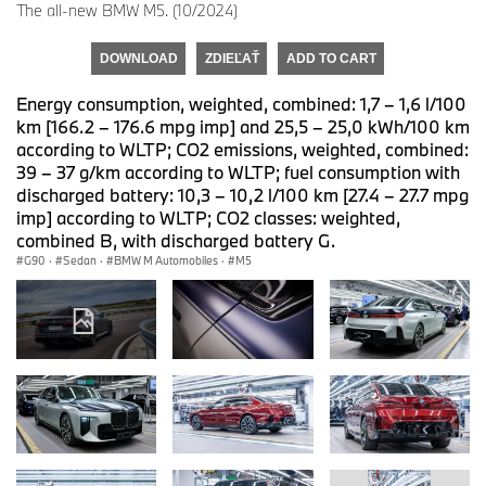
The all-new BMW M5. (10/2024)
DOWNLOAD
ZDIEĽAŤ
ADD TO CART
Energy consumption, weighted, combined: 1,7 – 1,6 l/100
km [166.2 – 176.6 mpg imp] and 25,5 – 25,0 kWh/100 km
according to WLTP; CO2 emissions, weighted, combined:
39 – 37 g/km according to WLTP; fuel consumption with
discharged battery: 10,3 – 10,2 l/100 km [27.4 – 27.7 mpg
imp] according to WLTP; CO2 classes: weighted,
combined B, with discharged battery G.
G90
·
Sedan
·
BMW M Automobiles
·
M5