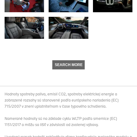
SEARCH MORE
Hodnoty spotreby paliva, emisií CO2, spotreby elektrickej energie a
zobrazené rozsahy sú stanovené podľa európskeho nariadenia (EC)
715/2007 v znení uplatniteľnom v čase typového schválenia.
Namerané hodnoty sú na základe cyklu WLTP podľa smernice (EC)
1151/2017 a môžu sa líšiť v závislosti od zvolenej výbavy.
Uvedený rozsah hodnôt zohľadňuje rôzne konfigurácie zvoleného modelu a