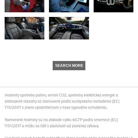
SEARCH MORE
Hodnoty spotreby paliva, emisií CO2, spotreby elektrickej energie a
zobrazené rozsahy sú stanovené podľa európskeho nariadenia (EC)
715/2007 v znení uplatniteľnom v čase typového schválenia.
Namerané hodnoty sú na základe cyklu WLTP podľa smernice (EC)
1151/2017 a môžu sa líšiť v závislosti od zvolenej výbavy.