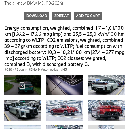
The all-new BMW M5. (10/2024)
DOWNLOAD
ZDIEĽAŤ
ADD TO CART
Energy consumption, weighted, combined: 1,7 – 1,6 l/100
km [166.2 – 176.6 mpg imp] and 25,5 – 25,0 kWh/100 km
according to WLTP; CO2 emissions, weighted, combined:
39 – 37 g/km according to WLTP; fuel consumption with
discharged battery: 10,3 – 10,2 l/100 km [27.4 – 27.7 mpg
imp] according to WLTP; CO2 classes: weighted,
combined B, with discharged battery G.
G90
·
Sedan
·
BMW M Automobiles
·
M5