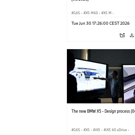
G65
·
X5 M60
·
X5 M
·
BMW M Automobiles
·
BMW M
·
Tue Jun 30 17:26:00 CEST 2026
iX5 60 xDrive
·
iX5
·
iX5 Hydrogen
·
·
X5
·
X5 40 xDrive
The new BMW X5 - Design process (0
G65
·
X5
·
iX5
·
iX5 60 xDrive
·