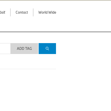
ásiť
Contact
World Wide
ADD TAG