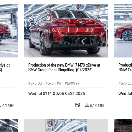
ive at
Production of the new BMW i7 M70 xDrive at
Product
6)
BMW Group Plant Dingolfing. (07/2026)
BMW Gro
G70 LCI
·
G70
·
i7
·
BMW i
·
G70 LC
BMW M Automobiles
·
i7 M70
·
BMW M 
Wed Jul 01 14:00:06 CEST 2026
Wed Ju
Výrobné závody
·
Lokality
Výrobn
4,1 MB
6,13 MB