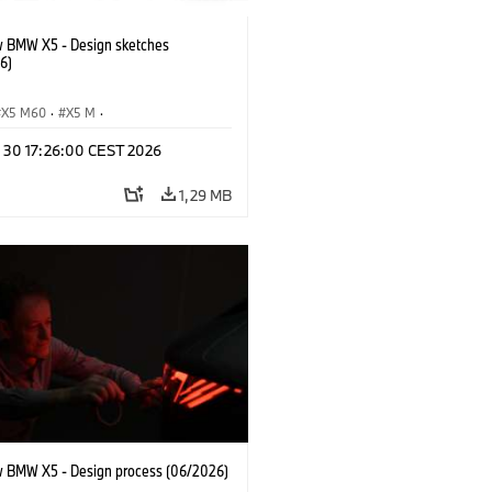
 BMW X5 - Design sketches
6)
X5 M60
·
X5 M
·
Automobiles
·
BMW M
·
n 30 17:26:00 CEST 2026
xDrive
·
iX5
·
iX5 Hydrogen
·
BMW
X5 40 xDrive
1,29 MB
 BMW X5 - Design process (06/2026)