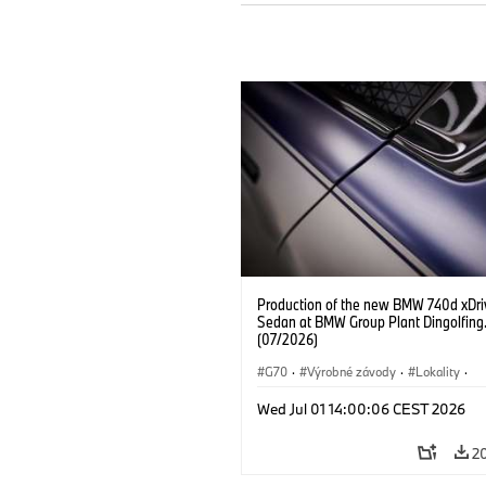
Production of the new BMW 740d xDri
Sedan at BMW Group Plant Dingolfing
(07/2026)
G70
·
Výrobné závody
·
Lokality
·
BMW M Automobiles
·
i7 M70
·
740
Wed Jul 01 14:00:06 CEST 2026
Radu 7
·
BMW
2