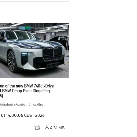
ion of the new BMW 740d xDrive
t BMW Group Plant Dingolfing.
6)
Výrobné závody
·
Lokality
·
Automobiles
·
i7 M70
·
740d
·
l 01 14:00:06 CEST 2026
·
BMW
4,31 MB