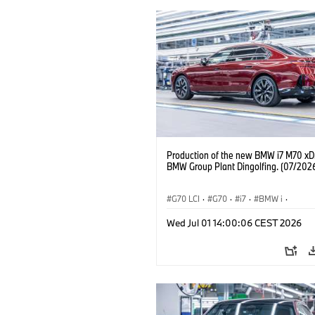
Production of the new BMW i7 M70 xDr
BMW Group Plant Dingolfing. (07/202
G70 LCI
·
G70
·
i7
·
BMW i
·
BMW M Automobiles
·
i7 M70
·
Wed Jul 01 14:00:06 CEST 2026
Výrobné závody
·
Lokality