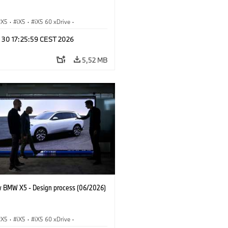
X5
·
iX5
·
iX5 60 xDrive
·
drogen
·
BMW M Automobiles
·
X5 M
n 30 17:25:59 CEST 2026
 xDrive
·
BMW
·
X5 50e xDrive
·
0
5,52 MB
 BMW X5 - Design process (06/2026)
X5
·
iX5
·
iX5 60 xDrive
·