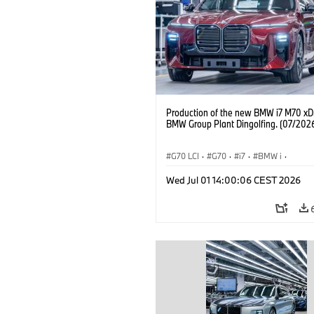
Production of the new BMW i7 M70 xDr
BMW Group Plant Dingolfing. (07/202
G70 LCI
·
G70
·
i7
·
BMW i
·
BMW M Automobiles
·
i7 M70
·
Wed Jul 01 14:00:06 CEST 2026
Výrobné závody
·
Lokality