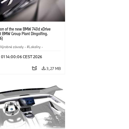
ion of the new BMW 740d xDrive
t BMW Group Plant Dingolfing.
6)
Výrobné závody
·
Lokality
·
Automobiles
·
i7 M70
·
740d
·
l 01 14:00:06 CEST 2026
·
BMW
3,27 MB