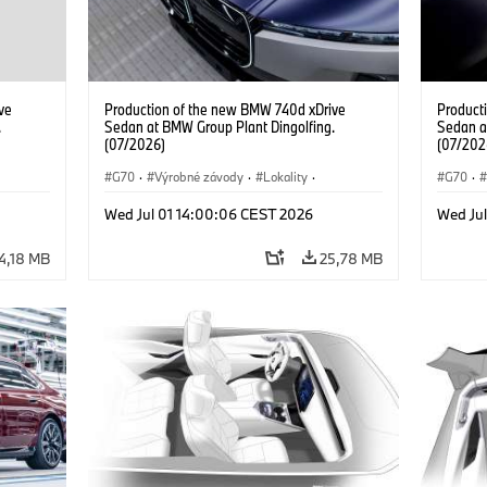
ve
Production of the new BMW 740d xDrive
Product
.
Sedan at BMW Group Plant Dingolfing.
Sedan a
(07/2026)
(07/202
G70
·
Výrobné závody
·
Lokality
·
G70
·
d
·
BMW M Automobiles
·
i7 M70
·
740d
·
BMW M 
Wed Jul 01 14:00:06 CEST 2026
Wed Ju
Radu 7
·
BMW
Radu 7
4,18 MB
25,78 MB