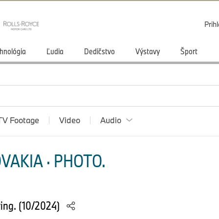
Prihl
hnológia
Ľudia
Dedičstvo
Výstavy
Šport
TV Footage
Video
Audio
VAKIA · PHOTO.
ing. (10/2024)