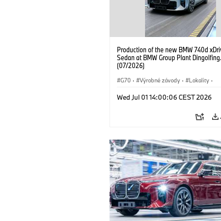
Production of the new BMW 740d xDri
Sedan at BMW Group Plant Dingolfing
(07/2026)
G70
·
Výrobné závody
·
Lokality
·
BMW M Automobiles
·
i7 M70
·
740
Wed Jul 01 14:00:06 CEST 2026
Radu 7
·
BMW