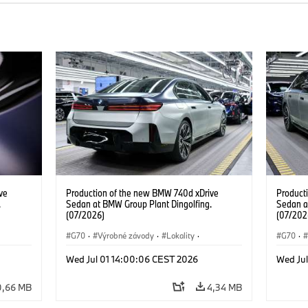
ve
Production of the new BMW 740d xDrive
Product
.
Sedan at BMW Group Plant Dingolfing.
Sedan a
(07/2026)
(07/202
G70
·
Výrobné závody
·
Lokality
·
G70
·
d
·
BMW M Automobiles
·
i7 M70
·
740d
·
BMW M 
Wed Jul 01 14:00:06 CEST 2026
Wed Ju
Radu 7
·
BMW
Radu 7
0,66 MB
4,34 MB