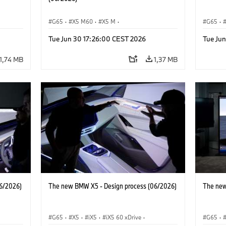
G65
·
X5 M60
·
X5 M
·
G65
·
BMW M Automobiles
·
BMW M
·
iX5 Hy
Tue Jun 30 17:26:00 CEST 2026
Tue Ju
BMW
iX5 60 xDrive
·
iX5
·
iX5 Hydrogen
·
BMW
·
X5 40
·
X5
·
X5 40 xDrive
X5 M6
1,74 MB
1,37 MB
6/2026)
The new BMW X5 - Design process (06/2026)
The new
G65
·
X5
·
iX5
·
iX5 60 xDrive
·
G65
·