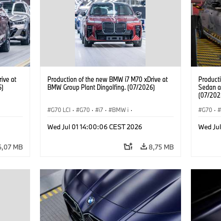
ive at
Production of the new BMW i7 M70 xDrive at
Product
6)
BMW Group Plant Dingolfing. (07/2026)
Sedan a
(07/202
G70 LCI
·
G70
·
i7
·
BMW i
·
G70
·
BMW M Automobiles
·
i7 M70
·
BMW M 
Wed Jul 01 14:00:06 CEST 2026
Wed Ju
Výrobné závody
·
Lokality
Radu 7
6,07 MB
8,75 MB