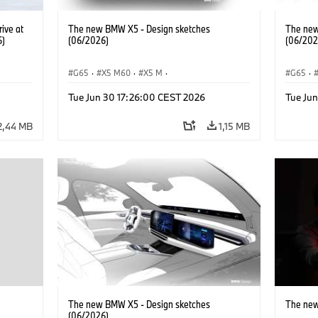
ive at
The new BMW X5 - Design sketches
The new
6)
(06/2026)
(06/202
G65
·
X5 M60
·
X5 M
·
G65
·
BMW M Automobiles
·
BMW M
·
BMW M 
Tue Jun 30 17:26:00 CEST 2026
Tue Ju
iX5 60 xDrive
·
iX5
·
iX5 Hydrogen
·
BMW
iX5 60 
·
X5
·
X5 40 xDrive
·
X5
·
2,44 MB
1,15 MB
The new BMW X5 - Design sketches
The new
(06/2026)