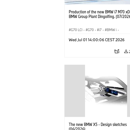
Production of the new BMW i7 M70 xDr
BMW Group Plant Dingolfing. (07/202
G70 LCI
·
G70
·
i7
·
BMW i
·
BMW M Automobiles
·
i7 M70
·
Wed Jul 01 14:00:06 CEST 2026
Výrobné závody
·
Lokality
The new BMW X5 - Design sketches
(06/2026)