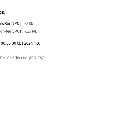
S.
owRes (JPG)
77 KB
ighRes (JPG)
7,23 MB
00:05:00 CET 2024 | ID:
 BMW M5 Touring. (10/2024)