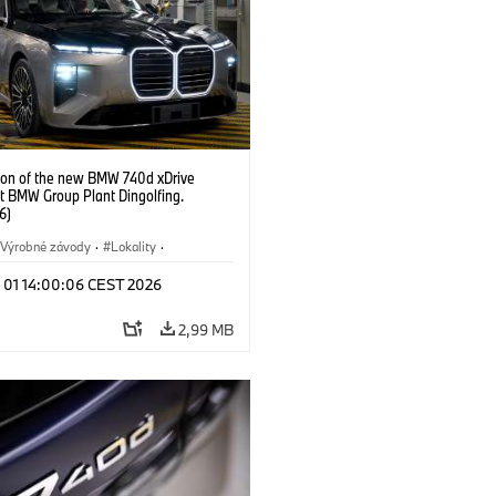
ion of the new BMW 740d xDrive
t BMW Group Plant Dingolfing.
6)
Výrobné závody
·
Lokality
·
Automobiles
·
i7 M70
·
740d
·
l 01 14:00:06 CEST 2026
·
BMW
2,99 MB