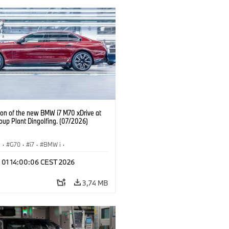
ion of the new BMW i7 M70 xDrive at
up Plant Dingolfing. (07/2026)
I
·
G70
·
i7
·
BMW i
·
Automobiles
·
i7 M70
·
l 01 14:00:06 CEST 2026
é závody
·
Lokality
3,74 MB