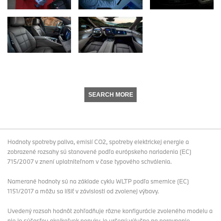
SEARCH MORE
Hodnoty spotreby paliva, emisií CO2, spotreby elektrickej energie a
zobrazené rozsahy sú stanovené podľa európskeho nariadenia (EC)
715/2007 v znení uplatniteľnom v čase typového schválenia.
Namerané hodnoty sú na základe cyklu WLTP podľa smernice (EC)
1151/2017 a môžu sa líšiť v závislosti od zvolenej výbavy.
Uvedený rozsah hodnôt zohľadňuje rôzne konfigurácie zvoleného modelu a
nie je súčasťou akejkoľvek ponuky, je určený výlučne na porovnanie.