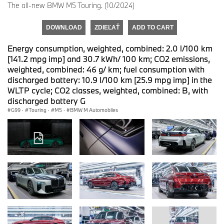
The all-new BMW M5 Touring. (10/2024)
DOWNLOAD
ZDIEĽAŤ
ADD TO CART
Energy consumption, weighted, combined: 2.0 l/100 km
[141.2 mpg imp] and 30.7 kWh/ 100 km; CO2 emissions,
weighted, combined: 46 g/ km; fuel consumption with
discharged battery: 10.9 l/100 km [25.9 mpg imp] in the
WLTP cycle; CO2 classes, weighted, combined: B, with
discharged battery G
G99
·
Touring
·
M5
·
BMW M Automobiles