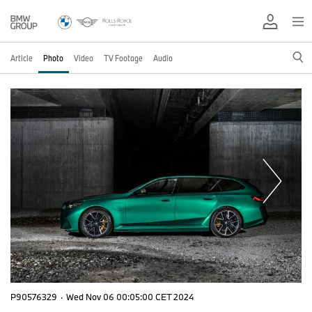
Article
Photo
Video
TV Footage
Audio
P90576329
·
Wed Nov 06 00:05:00 CET 2024