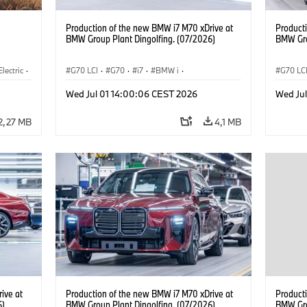
Production of the new BMW i7 M70 xDrive at
Product
BMW Group Plant Dingolfing. (07/2026)
BMW Gro
Electric
·
G70 LCI
·
G70
·
i7
·
BMW i
·
G70 LC
3
·
BMW M Automobiles
·
i7 M70
·
BMW M 
Wed Jul 01 14:00:06 CEST 2026
Wed Ju
Výrobné závody
·
Lokality
Výrobn
2,27 MB
4,1 MB
ive at
Production of the new BMW i7 M70 xDrive at
Product
6)
BMW Group Plant Dingolfing. (07/2026)
BMW Gro