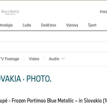
Prihl
hnológia
Ľudia
Dedičstvo
Výstavy
Šport
TV Footage
Video
Audio
VAKIA · PHOTO.
pé - Frozen Portimao Blue Metallic – in Slovakia (