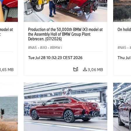
model at
Production of the 50,000th BMW iX3 model at
On holi
t
the Assembly Hall of BMW Group Plant
Debrecen. (07/2026)
NA5
·
iX3
·
BMW i
NA5
·
Acema
Tue Jul 28 10:32:23 CEST 2026
Thu Jul
Electrif
1,65 MB
3,06 MB