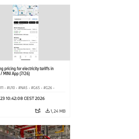
g pricing for electricity tariffs in
 MINI App (7/26)
U11
·
U10
·
NA5
·
G65
·
G26
·
I
·
Electrification
·
Technológia
·
l 23 10:42:08 CEST 2026
nnectedDrive
·
iX
·
BMW i
·
iX1
·
iX3
·
iX5
·
i4
1,24 MB