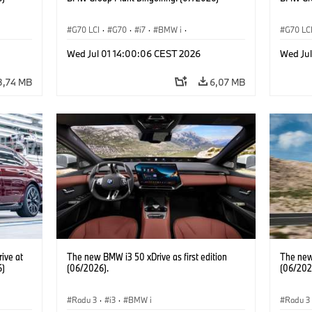
G70 LCI
·
G70
·
i7
·
BMW i
·
G70 LC
BMW M Automobiles
·
i7 M70
·
BMW M 
Wed Jul 01 14:00:06 CEST 2026
Wed Ju
Výrobné závody
·
Lokality
Výrobn
3,74 MB
6,07 MB
ive at
The new BMW i3 50 xDrive as first edition
The new 
6)
(06/2026).
(06/202
Radu 3
·
i3
·
BMW i
Radu 3