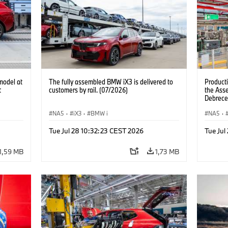
model at
The fully assembled BMW iX3 is delivered to
Product
t
customers by rail. (07/2026)
the Ass
Debrece
NA5
·
iX3
·
BMW i
NA5
·
Tue Jul 28 10:32:23 CEST 2026
Tue Jul
1,59 MB
1,73 MB