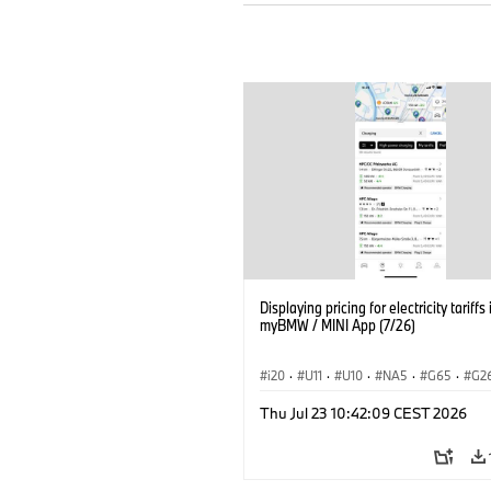
Displaying pricing for electricity tariffs 
myBMW / MINI App (7/26)
i20
·
U11
·
U10
·
NA5
·
G65
·
G2
G70 LCI
·
Electrification
·
Technológia
Thu Jul 23 10:42:09 CEST 2026
BMW ConnectedDrive
·
iX
·
BMW i
·
iX2
·
iX3
·
iX5
·
i4