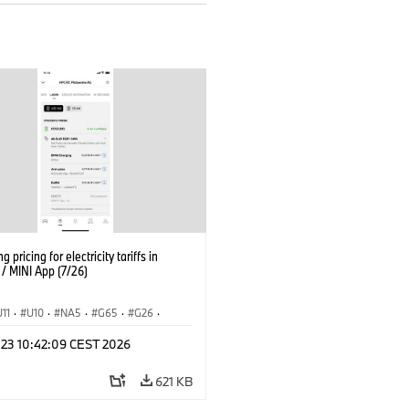
g pricing for electricity tariffs in
 MINI App (7/26)
U11
·
U10
·
NA5
·
G65
·
G26
·
I
·
Electrification
·
Technológia
·
 23 10:42:09 CEST 2026
nnectedDrive
·
iX
·
BMW i
·
iX1
·
iX3
·
iX5
·
i4
621 KB