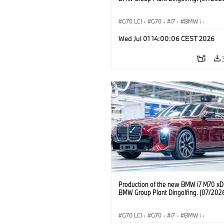
G70 LCI
·
G70
·
i7
·
BMW i
·
BMW M Automobiles
·
i7 M70
·
Wed Jul 01 14:00:06 CEST 2026
Výrobné závody
·
Lokality
Production of the new BMW i7 M70 xDr
BMW Group Plant Dingolfing. (07/202
G70 LCI
·
G70
·
i7
·
BMW i
·