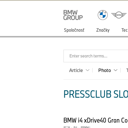
Spoločnosť
Značky
Tec
Enter search terms...
Article
Photo
PRESSCLUB SLO
BMW i4 xDrive40 Gran Cou
G26
·
i4
·
BMW i