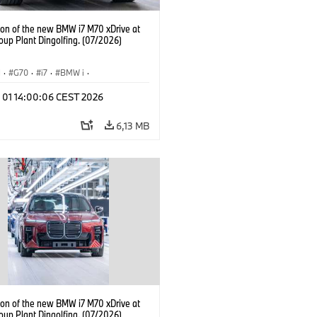
ion of the new BMW i7 M70 xDrive at
up Plant Dingolfing. (07/2026)
I
·
G70
·
i7
·
BMW i
·
Automobiles
·
i7 M70
·
l 01 14:00:06 CEST 2026
é závody
·
Lokality
6,13 MB
ion of the new BMW i7 M70 xDrive at
up Plant Dingolfing. (07/2026)