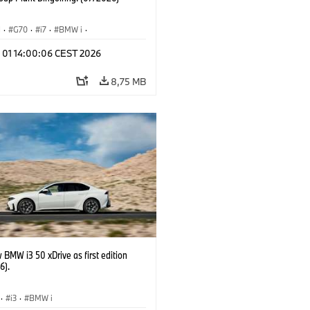
I
·
G70
·
i7
·
BMW i
·
Automobiles
·
i7 M70
·
l 01 14:00:06 CEST 2026
é závody
·
Lokality
8,75 MB
BMW i3 50 xDrive as first edition
6).
·
i3
·
BMW i