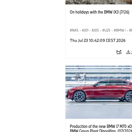
On holidays with the BMW iX3 (7/26)
NA5
·
J01
·
J05
·
U25
·
BMW i
·
Aceman
·
Countryman
·
Cooper
·
iX
Thu Jul 23 10:42:09 CEST 2026
Electrification
·
Technológia
Production of the new BMW i7 M70 xDr
BMW Group Plant Dingolfing. (07/202