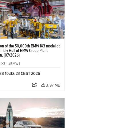
ion of the 50,000th BMW iX3 model at
embly Hall of BMW Group Plant
n. (07/2026)
iX3
·
BMW i
 28 10:32:23 CEST 2026
3,97 MB