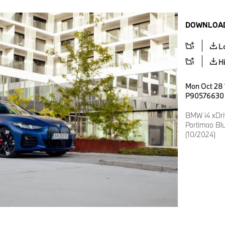
DOWNLOAD
L
H
Mon Oct 28 
P90576630
BMW i4 xDri
Portimao Blu
(10/2024)