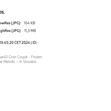
S.
owRes (JPG)
104 KB
ighRes (JPG)
11,3 MB
13:45:20 CET 2024 | ID:
ve40 Gran Coupé - Frozen
e Metallic – in Slovakia