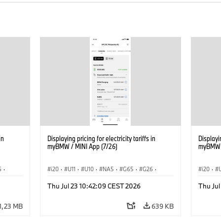
in
Displaying pricing for electricity tariffs in
Displayin
myBMW / MINI App (7/26)
myBMW /
6
·
i20
·
U11
·
U10
·
NA5
·
G65
·
G26
·
i20
·
·
G70 LCI
·
Electrification
·
Technológia
·
G70 LC
Thu Jul 23 10:42:09 CEST 2026
Thu Jul
iX1
·
BMW ConnectedDrive
·
iX
·
BMW i
·
iX1
·
BMW Co
iX2
·
iX3
·
iX5
·
i4
iX2
·
1,23 MB
639 KB