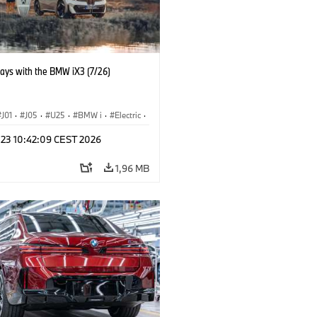
days with the BMW iX3 (7/26)
J01
·
J05
·
U25
·
BMW i
·
Electric
·
n
·
Countryman
·
Cooper
·
iX3
·
 23 10:42:09 CEST 2026
ication
·
Technológia
1,96 MB