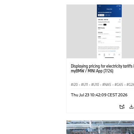
Displaying pricing for electricity tariffs 
myBMW / MINI App (7/26)
i20
·
U11
·
U10
·
NA5
·
G65
·
G2
G70 LCI
·
Electrification
·
Technológia
Thu Jul 23 10:42:09 CEST 2026
BMW ConnectedDrive
·
iX
·
BMW i
·
iX2
·
iX3
·
iX5
·
i4