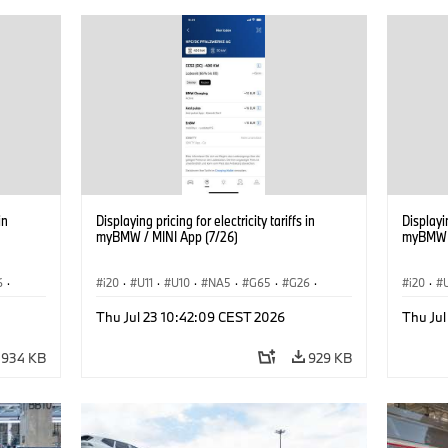
in
Displaying pricing for electricity tariffs in
Displayin
myBMW / MINI App (7/26)
myBMW /
6
·
i20
·
U11
·
U10
·
NA5
·
G65
·
G26
·
i20
·
·
G70 LCI
·
Electrification
·
Technológia
·
G70 LC
Thu Jul 23 10:42:09 CEST 2026
Thu Ju
iX1
·
BMW ConnectedDrive
·
iX
·
BMW i
·
iX1
·
BMW Co
iX2
·
iX3
·
iX5
·
i4
iX2
·
934 KB
929 KB