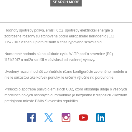
SEARCH MORE
Hodnoty spotreby paliva, emisií CO2, spotreby elektrickej energie a
zobrazené rozsahy sú stanovené podľa európskeho nariadenia (EC)
715/2007 v znení uplatniteľnom v čase typového schválenia.
Namerané hodnoty sú na základe cyklu WLTP podľa smernice (EC)
1151/2017 a môžu sa líšiť v závislosti od zvolenej výbavy.
Uvedený rozsah hodnôt zohľadňuje rôzne konfigurácie zvoleného modelu a
nie je súčasťou akejkoľvek ponuky, je určený výlučne na porovnanie.
Príručka o spotrebe paliva a emisiách CO2, ktorá obsahuje údaje o všetkých
modeloch nových osobných automobilov, je bezplatne k dispozícii v každom
predajnom mieste BMW Slovenská republika.