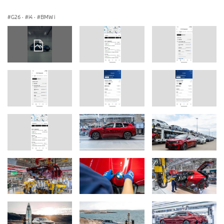
G26
·
i4
·
BMW i