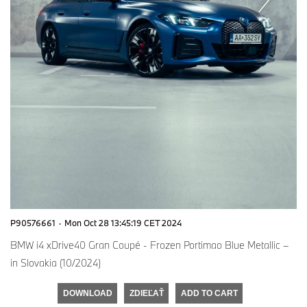
P90576661
·
Mon Oct 28 13:45:19 CET 2024
BMW i4 xDrive40 Gran Coupé - Frozen Portimao Blue Metallic –
in Slovakia (10/2024)
DOWNLOAD
ZDIEĽAŤ
ADD TO CART