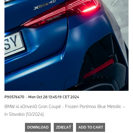
P90576670
·
Mon Oct 28 13:45:19 CET 2024
BMW i4 xDrive40 Gran Coupé - Frozen Portimao Blue Metallic –
in Slovakia (10/2024)
DOWNLOAD
ZDIEĽAŤ
ADD TO CART