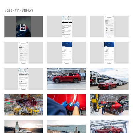
G26
·
i4
·
BMW i