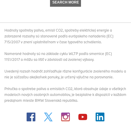
SEARCH MORE
Hodnoty spotreby paliva, emisií CO2, spotreby elektrickej energie a
zobrazené rozsahy sú stanovené podľa európskeho nariadenia (EC)
715/2007 v znení uplatniteľnom v čase typového schválenia.
Namerané hodnoty sú na základe cyklu WLTP podľa smernice (EC)
1151/2017 a môžu sa líšiť v závislosti od zvolenej výbavy.
Uvedený rozsah hodnôt zohľadňuje rôzne konfigurácie zvoleného modelu a
nie je súčasťou akejkoľvek ponuky, je určený výlučne na porovnanie.
Príručka o spotrebe paliva a emisiách CO2, ktorá obsahuje údaje o všetkých
modeloch nových osobných automobilov, je bezplatne k dispozícii v každom
predajnom mieste BMW Slovenská republika.