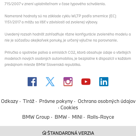
715/2007 v znení uplatniteľnom v čase typového schválenia.
Namerané hodnoty sú na základe cyklu WLTP podľa smernice (EC)
1151/2017 a môžu sa líšiť v závislosti od zvolenej výbavy.
Uvedený rozsah hodnôt zohľadňuje rôzne konfigurácie zvoleného modelu a
nie je súčasťou akejkoľvek ponuky, je určený výlučne na porovnanie.
Príručka o spotrebe paliva a emisiách CO2, ktorá obsahuje údaje o všetkých
modeloch nových osobných automobilov, je bezplatne k dispozícii v každom
predajnom mieste BMW Slovenská republika.
Odkazy
Tiráž
Právne pokyny
Ochrana osobných údajov
Cookies
BMW Group
BMW
MINI
Rolls-Royce
ŠTANDARDNÁ VERZIA