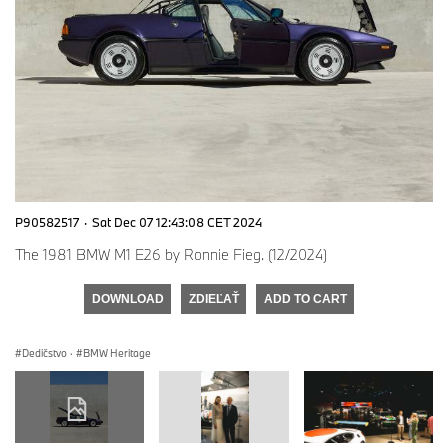
P90582517
·
Sat Dec 07 12:43:08 CET 2024
The 1981 BMW M1 E26 by Ronnie Fieg. (12/2024)
DOWNLOAD
ZDIEĽAŤ
ADD TO CART
Dedičstvo
·
BMW Heritage