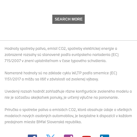
SEARCH MORE
Hodnoty spotreby paliva, emisií CO2, spotreby elektrickej energie a
zobrazené rozsahy sú stanovené podľa európskeho nariadenia (EC)
715/2007 v znení uplatniteľnom v čase typového schválenia.
Namerané hodnoty sú na základe cyklu WLTP podľa smernice (EC)
1151/2017 a môžu sa líšiť v závislosti od zvolenej výbavy.
Uvedený rozsah hodnôt zohľadňuje rôzne konfigurácie zvoleného modelu a
nie je súčasťou akejkoľvek ponuky, je určený výlučne na porovnanie.
Príručka o spotrebe paliva a emisiách CO2, ktorá obsahuje údaje o všetkých
modeloch nových osobných automobilov, je bezplatne k dispozícii v každom
predajnom mieste BMW Slovenská republika.