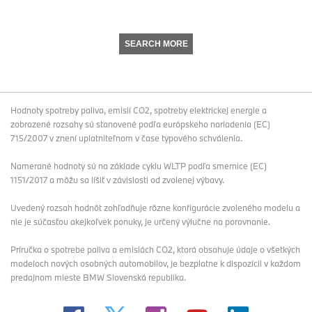
SEARCH MORE
Hodnoty spotreby paliva, emisií CO2, spotreby elektrickej energie a
zobrazené rozsahy sú stanovené podľa európskeho nariadenia (EC)
715/2007 v znení uplatniteľnom v čase typového schválenia.
Namerané hodnoty sú na základe cyklu WLTP podľa smernice (EC)
1151/2017 a môžu sa líšiť v závislosti od zvolenej výbavy.
Uvedený rozsah hodnôt zohľadňuje rôzne konfigurácie zvoleného modelu a
nie je súčasťou akejkoľvek ponuky, je určený výlučne na porovnanie.
Príručka o spotrebe paliva a emisiách CO2, ktorá obsahuje údaje o všetkých
modeloch nových osobných automobilov, je bezplatne k dispozícii v každom
predajnom mieste BMW Slovenská republika.