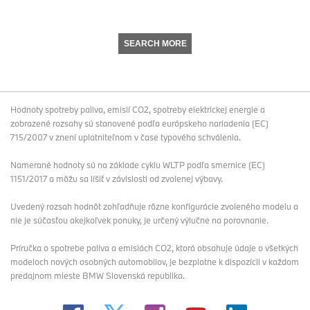
SEARCH MORE
Hodnoty spotreby paliva, emisií CO2, spotreby elektrickej energie a
zobrazené rozsahy sú stanovené podľa európskeho nariadenia (EC)
715/2007 v znení uplatniteľnom v čase typového schválenia.
Namerané hodnoty sú na základe cyklu WLTP podľa smernice (EC)
1151/2017 a môžu sa líšiť v závislosti od zvolenej výbavy.
Uvedený rozsah hodnôt zohľadňuje rôzne konfigurácie zvoleného modelu a
nie je súčasťou akejkoľvek ponuky, je určený výlučne na porovnanie.
Príručka o spotrebe paliva a emisiách CO2, ktorá obsahuje údaje o všetkých
modeloch nových osobných automobilov, je bezplatne k dispozícii v každom
predajnom mieste BMW Slovenská republika.