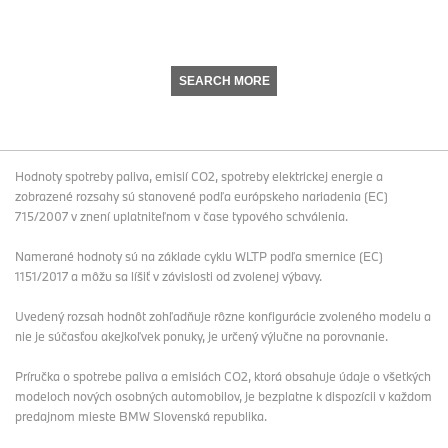
SEARCH MORE
Hodnoty spotreby paliva, emisií CO2, spotreby elektrickej energie a
zobrazené rozsahy sú stanovené podľa európskeho nariadenia (EC)
715/2007 v znení uplatniteľnom v čase typového schválenia.
Namerané hodnoty sú na základe cyklu WLTP podľa smernice (EC)
1151/2017 a môžu sa líšiť v závislosti od zvolenej výbavy.
Uvedený rozsah hodnôt zohľadňuje rôzne konfigurácie zvoleného modelu a
nie je súčasťou akejkoľvek ponuky, je určený výlučne na porovnanie.
Príručka o spotrebe paliva a emisiách CO2, ktorá obsahuje údaje o všetkých
modeloch nových osobných automobilov, je bezplatne k dispozícii v každom
predajnom mieste BMW Slovenská republika.