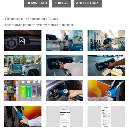
DOWNLOAD
ZDIEĽAŤ
ADD TO CART
Technológia
·
Infotainment a Zábava
·
Alternatívne pohonné systémy, mobilita budúcnosti