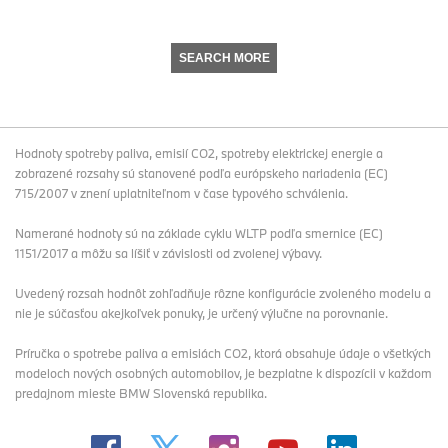
SEARCH MORE
Hodnoty spotreby paliva, emisií CO2, spotreby elektrickej energie a
zobrazené rozsahy sú stanovené podľa európskeho nariadenia (EC)
715/2007 v znení uplatniteľnom v čase typového schválenia.
Namerané hodnoty sú na základe cyklu WLTP podľa smernice (EC)
1151/2017 a môžu sa líšiť v závislosti od zvolenej výbavy.
Uvedený rozsah hodnôt zohľadňuje rôzne konfigurácie zvoleného modelu a
nie je súčasťou akejkoľvek ponuky, je určený výlučne na porovnanie.
Príručka o spotrebe paliva a emisiách CO2, ktorá obsahuje údaje o všetkých
modeloch nových osobných automobilov, je bezplatne k dispozícii v každom
predajnom mieste BMW Slovenská republika.