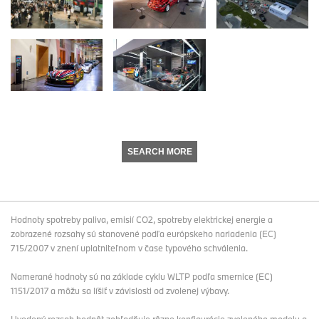
SEARCH MORE
Hodnoty spotreby paliva, emisií CO2, spotreby elektrickej energie a
zobrazené rozsahy sú stanovené podľa európskeho nariadenia (EC)
715/2007 v znení uplatniteľnom v čase typového schválenia.
Namerané hodnoty sú na základe cyklu WLTP podľa smernice (EC)
1151/2017 a môžu sa líšiť v závislosti od zvolenej výbavy.