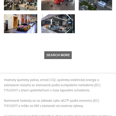
SEARCH MORE
Hodnoty spotreby paliva, emisií CO2, spotreby elektrickej energie a
zobrazené rozsahy sú stanovené podľa európskeho nariadenia (EC)
715/2007 v znení uplatniteľnom v čase typového schválenia.
Namerané hodnoty sú na základe cyklu WLTP podľa smernice (EC)
1151/2017 a môžu sa líšiť v závislosti od zvolenej výbavy.