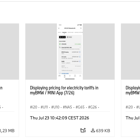
in
Displaying pricing for electricity tariffs in
Displayin
myBMW / MINI App (7/26)
myBMW /
6
·
i20
·
U11
·
U10
·
NA5
·
G65
·
G26
·
i20
·
·
G70 LCI
·
Electrification
·
Technológia
·
G70 LC
Thu Jul 23 10:42:09 CEST 2026
Thu Jul
iX1
·
BMW ConnectedDrive
·
iX
·
BMW i
·
iX1
·
BMW Co
iX2
·
iX3
·
iX5
·
i4
iX2
·
1,23 MB
639 KB