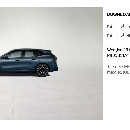
DOWNLOAD
L
H
Wed Jan 29 
P90585174
The new BMW
metallic. (01