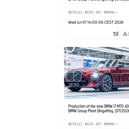
G70 LCI
·
G70
·
i7
·
BMW i
·
BMW M Automobiles
·
i7 M70
·
Wed Jul 01 14:00:06 CEST 2026
Výrobné závody
·
Lokality
Production of the new BMW i7 M70 xDr
BMW Group Plant Dingolfing. (07/202
G70 LCI
·
G70
·
i7
·
BMW i
·