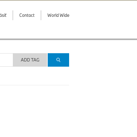
ásiť
Contact
World Wide
ADD TAG