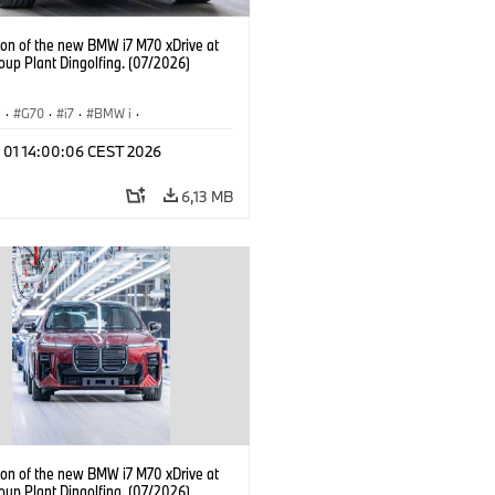
ion of the new BMW i7 M70 xDrive at
up Plant Dingolfing. (07/2026)
I
·
G70
·
i7
·
BMW i
·
Automobiles
·
i7 M70
·
l 01 14:00:06 CEST 2026
é závody
·
Lokality
6,13 MB
ion of the new BMW i7 M70 xDrive at
up Plant Dingolfing. (07/2026)