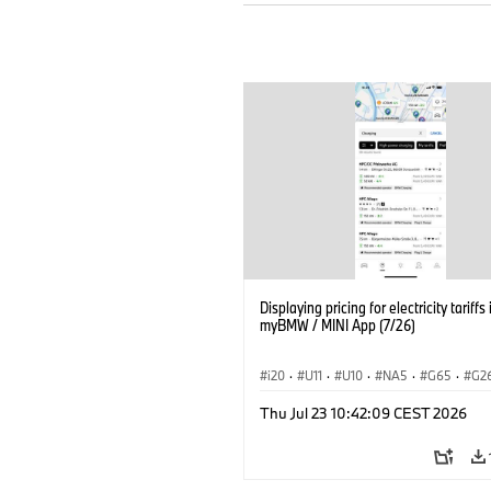
Displaying pricing for electricity tariffs 
myBMW / MINI App (7/26)
i20
·
U11
·
U10
·
NA5
·
G65
·
G2
G70 LCI
·
Electrification
·
Technológia
Thu Jul 23 10:42:09 CEST 2026
BMW ConnectedDrive
·
iX
·
BMW i
·
iX2
·
iX3
·
iX5
·
i4