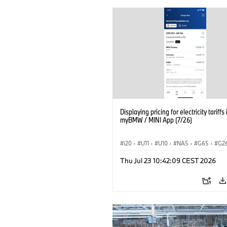
Displaying pricing for electricity tariffs 
myBMW / MINI App (7/26)
i20
·
U11
·
U10
·
NA5
·
G65
·
G2
G70 LCI
·
Electrification
·
Technológia
Thu Jul 23 10:42:09 CEST 2026
BMW ConnectedDrive
·
iX
·
BMW i
·
iX2
·
iX3
·
iX5
·
i4