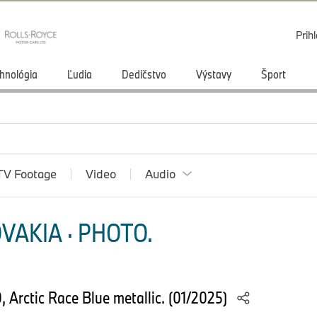
Prihl
hnológia
Ľudia
Dedičstvo
Výstavy
Šport
TV Footage
Video
Audio
VAKIA · PHOTO.
 Arctic Race Blue metallic. (01/2025)