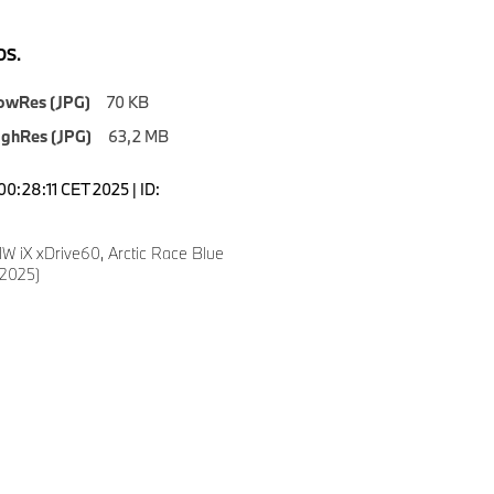
S.
owRes (JPG)
70 KB
ighRes (JPG)
63,2 MB
00:28:11 CET 2025 | ID:
 iX xDrive60, Arctic Race Blue
/2025)