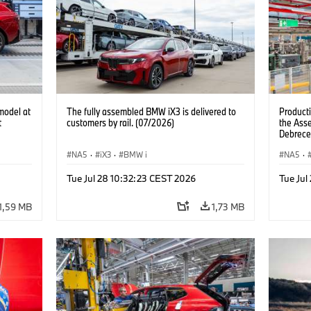
model at
The fully assembled BMW iX3 is delivered to
Product
t
customers by rail. (07/2026)
the Ass
Debrece
NA5
·
iX3
·
BMW i
NA5
·
Tue Jul 28 10:32:23 CEST 2026
Tue Jul
1,59 MB
1,73 MB