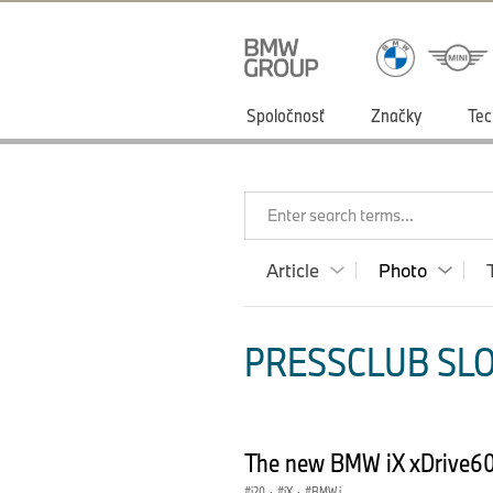
Spoločnosť
Značky
Tec
Enter search terms...
Article
Photo
PRESSCLUB SLO
The new BMW iX xDrive60,
i20
·
iX
·
BMW i