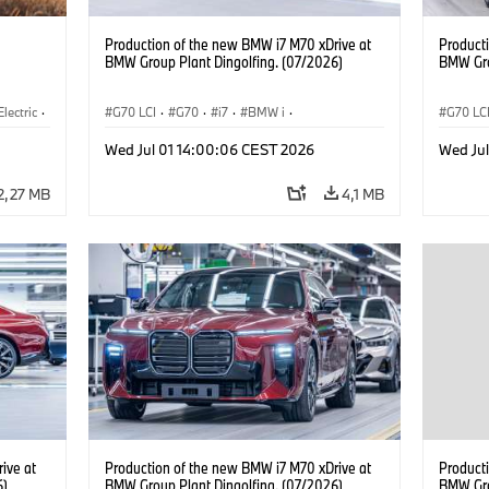
Production of the new BMW i7 M70 xDrive at
Product
BMW Group Plant Dingolfing. (07/2026)
BMW Gro
Electric
·
G70 LCI
·
G70
·
i7
·
BMW i
·
G70 LC
3
·
BMW M Automobiles
·
i7 M70
·
BMW M 
Wed Jul 01 14:00:06 CEST 2026
Wed Ju
Výrobné závody
·
Lokality
Výrobn
2,27 MB
4,1 MB
ive at
Production of the new BMW i7 M70 xDrive at
Product
6)
BMW Group Plant Dingolfing. (07/2026)
BMW Gro