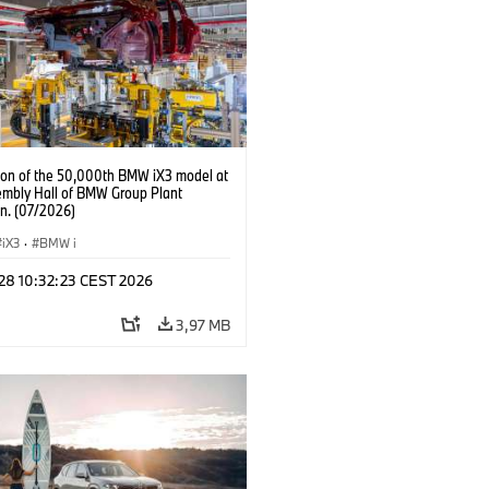
ion of the 50,000th BMW iX3 model at
embly Hall of BMW Group Plant
n. (07/2026)
iX3
·
BMW i
 28 10:32:23 CEST 2026
3,97 MB