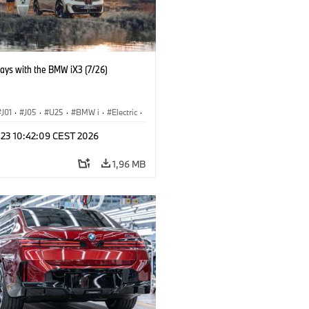
days with the BMW iX3 (7/26)
J01
·
J05
·
U25
·
BMW i
·
Electric
·
n
·
Countryman
·
Cooper
·
iX3
·
 23 10:42:09 CEST 2026
ication
·
Technológia
1,96 MB