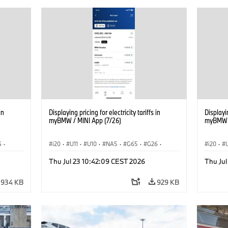
in
Displaying pricing for electricity tariffs in
Displayin
myBMW / MINI App (7/26)
myBMW /
6
·
i20
·
U11
·
U10
·
NA5
·
G65
·
G26
·
i20
·
·
G70 LCI
·
Electrification
·
Technológia
·
G70 LC
Thu Jul 23 10:42:09 CEST 2026
Thu Ju
iX1
·
BMW ConnectedDrive
·
iX
·
BMW i
·
iX1
·
BMW Co
iX2
·
iX3
·
iX5
·
i4
iX2
·
934 KB
929 KB