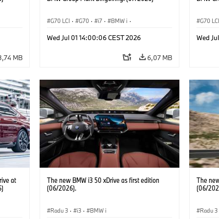
G70 LCI
·
G70
·
i7
·
BMW i
·
G70 LC
BMW M Automobiles
·
i7 M70
·
BMW M 
Wed Jul 01 14:00:06 CEST 2026
Wed Ju
Výrobné závody
·
Lokality
Výrobn
3,74 MB
6,07 MB
ive at
The new BMW i3 50 xDrive as first edition
The new 
6)
(06/2026).
(06/202
Radu 3
·
i3
·
BMW i
Radu 3