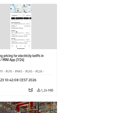
g pricing for electricity tariffs in
 MINI App (7/26)
U11
·
U10
·
NA5
·
G65
·
G26
·
I
·
Electrification
·
Technológia
·
l 23 10:42:08 CEST 2026
nnectedDrive
·
iX
·
BMW i
·
iX1
·
iX3
·
iX5
·
i4
1,24 MB