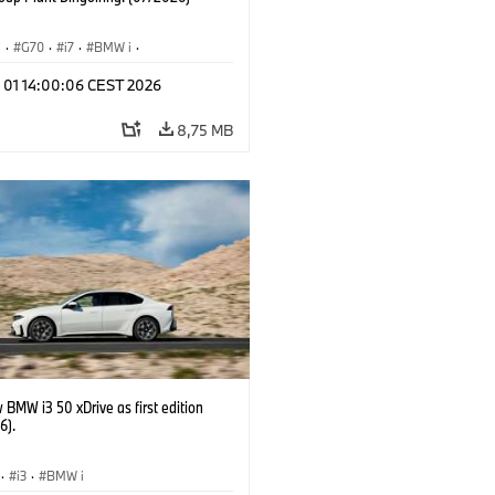
I
·
G70
·
i7
·
BMW i
·
Automobiles
·
i7 M70
·
l 01 14:00:06 CEST 2026
é závody
·
Lokality
8,75 MB
BMW i3 50 xDrive as first edition
6).
·
i3
·
BMW i