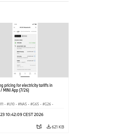
g pricing for electricity tariffs in
 MINI App (7/26)
U11
·
U10
·
NA5
·
G65
·
G26
·
I
·
Electrification
·
Technológia
·
 23 10:42:09 CEST 2026
nnectedDrive
·
iX
·
BMW i
·
iX1
·
iX3
·
iX5
·
i4
621 KB