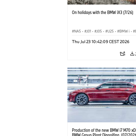
On holidays with the BMW iX3 (7/26)
NA5
·
J01
·
J05
·
U25
·
BMW i
·
Aceman
·
Countryman
·
Cooper
·
iX
Thu Jul 23 10:42:09 CEST 2026
Electrification
·
Technológia
Production of the new BMW i7 M70 xDr
BMW Group Plant Dingolfing. (07/202