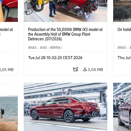
model at
Production of the 50,000th BMW iX3 model at
On holi
t
the Assembly Hall of BMW Group Plant
Debrecen. (07/2026)
NA5
·
iX3
·
BMW i
NA5
·
Acema
Tue Jul 28 10:32:23 CEST 2026
Thu Jul
Electrif
1,65 MB
3,06 MB