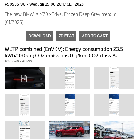
P90585198
·
Wed Jan 29 00:28:17 CET 2025
The new BMW iX M70 xDrive, Frozen Deep Grey metallic.
(01/2025)
DOWNLOAD
ZDIEĽAŤ
ADD TO CART
WLTP combined (EnVKV): Energy consumption 23.5
kWh/100km; CO2 emissions 0 g/km; CO2 class A.
i20
·
iX
·
BMW i