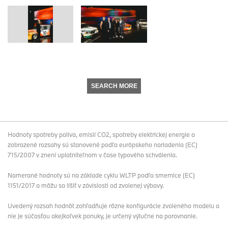
SEARCH MORE
Hodnoty spotreby paliva, emisií CO2, spotreby elektrickej energie a
zobrazené rozsahy sú stanovené podľa európskeho nariadenia (EC)
715/2007 v znení uplatniteľnom v čase typového schválenia.
Namerané hodnoty sú na základe cyklu WLTP podľa smernice (EC)
1151/2017 a môžu sa líšiť v závislosti od zvolenej výbavy.
Uvedený rozsah hodnôt zohľadňuje rôzne konfigurácie zvoleného modelu a
nie je súčasťou akejkoľvek ponuky, je určený výlučne na porovnanie.