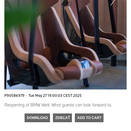
P90586979
·
Tue May 27 19:00:03 CEST 2025
Reopening of BMW Welt: What guests can look forward to.
DOWNLOAD
ZDIEĽAŤ
ADD TO CART