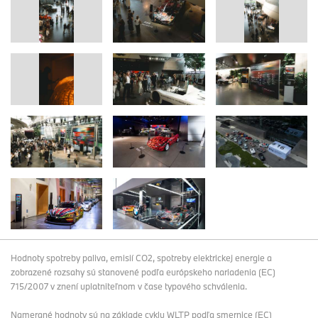
Hodnoty spotreby paliva, emisií CO2, spotreby elektrickej energie a
zobrazené rozsahy sú stanovené podľa európskeho nariadenia (EC)
715/2007 v znení uplatniteľnom v čase typového schválenia.
Namerané hodnoty sú na základe cyklu WLTP podľa smernice (EC)