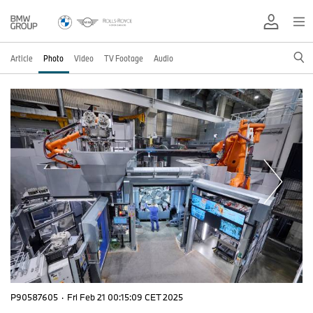
Article
Photo
Video
TV Footage
Audio
P90587605
·
Fri Feb 21 00:15:09 CET 2025