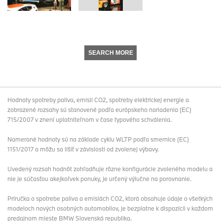
SEARCH MORE
Hodnoty spotreby paliva, emisií CO2, spotreby elektrickej energie a
zobrazené rozsahy sú stanovené podľa európskeho nariadenia (EC)
715/2007 v znení uplatniteľnom v čase typového schválenia.
Namerané hodnoty sú na základe cyklu WLTP podľa smernice (EC)
1151/2017 a môžu sa líšiť v závislosti od zvolenej výbavy.
Uvedený rozsah hodnôt zohľadňuje rôzne konfigurácie zvoleného modelu a
nie je súčasťou akejkoľvek ponuky, je určený výlučne na porovnanie.
Príručka o spotrebe paliva a emisiách CO2, ktorá obsahuje údaje o všetkých
modeloch nových osobných automobilov, je bezplatne k dispozícii v každom
predajnom mieste BMW Slovenská republika.