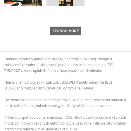
SEARCH MORE
Hodnoty spotreby paliva, emisií CO2, spotreby elektrickej energie a
zobrazené rozsahy sú stanovené podľa európskeho nariadenia (EC)
715/2007 v znení uplatniteľnom v čase typového schválenia.
Namerané hodnoty sú na základe cyklu WLTP podľa smernice (EC)
1151/2017 a môžu sa líšiť v závislosti od zvolenej výbavy.
Uvedený rozsah hodnôt zohľadňuje rôzne konfigurácie zvoleného modelu a
nie je súčasťou akejkoľvek ponuky, je určený výlučne na porovnanie.
Príručka o spotrebe paliva a emisiách CO2, ktorá obsahuje údaje o všetkých
modeloch nových osobných automobilov, je bezplatne k dispozícii v každom
predajnom mieste BMW Slovenská republika.