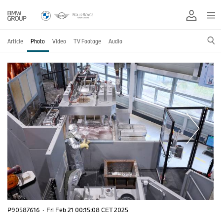
Article
Photo
Video
TV Footage
Audio
P90587616
·
Fri Feb 21 00:15:08 CET 2025