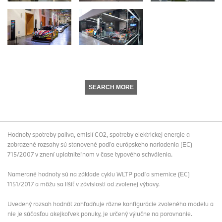
SEARCH MORE
Hodnoty spotreby paliva, emisií CO2, spotreby elektrickej energie a
zobrazené rozsahy sú stanovené podľa európskeho nariadenia (EC)
715/2007 v znení uplatniteľnom v čase typového schválenia.
Namerané hodnoty sú na základe cyklu WLTP podľa smernice (EC)
1151/2017 a môžu sa líšiť v závislosti od zvolenej výbavy.
Uvedený rozsah hodnôt zohľadňuje rôzne konfigurácie zvoleného modelu a
nie je súčasťou akejkoľvek ponuky, je určený výlučne na porovnanie.