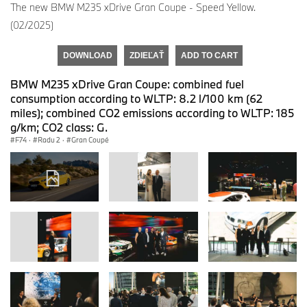
The new BMW M235 xDrive Gran Coupe - Speed Yellow.
(02/2025)
DOWNLOAD
ZDIEĽAŤ
ADD TO CART
BMW M235 xDrive Gran Coupe: combined fuel
consumption according to WLTP: 8.2 l/100 km (62
miles); combined CO2 emissions according to WLTP: 185
g/km; CO2 class: G.
F74
·
Radu 2
·
Gran Coupé