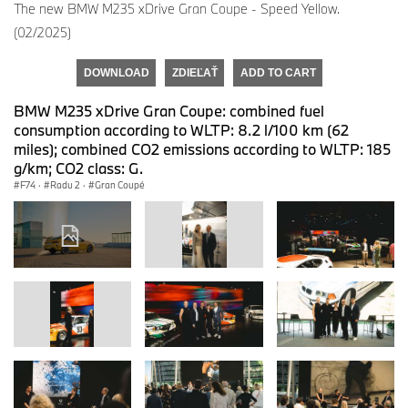
The new BMW M235 xDrive Gran Coupe - Speed Yellow.
(02/2025)
DOWNLOAD
ZDIEĽAŤ
ADD TO CART
BMW M235 xDrive Gran Coupe: combined fuel
consumption according to WLTP: 8.2 l/100 km (62
miles); combined CO2 emissions according to WLTP: 185
g/km; CO2 class: G.
F74
·
Radu 2
·
Gran Coupé