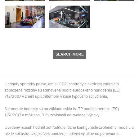
SEARCH MORE
Hodnoty spotreby paliva, emisií CO2, spotreby elektrickej energie a
zobrazené rozsahy sú stanovené podľa európskeho nariadenia (EC)
715/2007 v znení uplatniteľnom v čase typového schválenia.
Namerané hodnoty sú na základe cyklu WLTP podľa smernice (EC)
1151/2017 a môžu sa líšiť v závislosti od zvolenej výbavy.
Uvedený rozsah hodnôt zohľadňuje rôzne konfigurácie zvoleného modelu a
nie je súčasťou akejkoľvek ponuky, je určený výlučne na porovnanie.