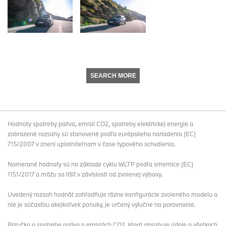
SEARCH MORE
Hodnoty spotreby paliva, emisií CO2, spotreby elektrickej energie a
zobrazené rozsahy sú stanovené podľa európskeho nariadenia (EC)
715/2007 v znení uplatniteľnom v čase typového schválenia.
Namerané hodnoty sú na základe cyklu WLTP podľa smernice (EC)
1151/2017 a môžu sa líšiť v závislosti od zvolenej výbavy.
Uvedený rozsah hodnôt zohľadňuje rôzne konfigurácie zvoleného modelu a
nie je súčasťou akejkoľvek ponuky, je určený výlučne na porovnanie.
Príručka o spotrebe paliva a emisiách CO2, ktorá obsahuje údaje o všetkých