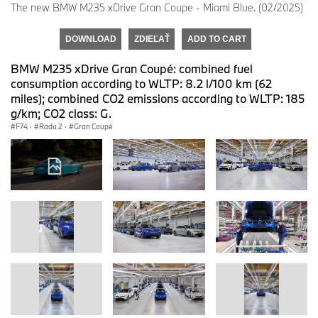
The new BMW M235 xDrive Gran Coupe - Miami Blue. (02/2025)
DOWNLOAD
ZDIEĽAŤ
ADD TO CART
BMW M235 xDrive Gran Coupé: combined fuel
consumption according to WLTP: 8.2 l/100 km (62
miles); combined CO2 emissions according to WLTP: 185
g/km; CO2 class: G.
F74
·
Radu 2
·
Gran Coupé