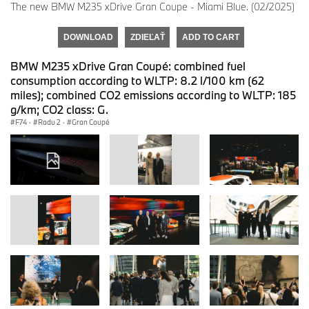
The new BMW M235 xDrive Gran Coupe - Miami Blue. (02/2025)
DOWNLOAD
ZDIEĽAŤ
ADD TO CART
BMW M235 xDrive Gran Coupé: combined fuel
consumption according to WLTP: 8.2 l/100 km (62
miles); combined CO2 emissions according to WLTP: 185
g/km; CO2 class: G.
F74
·
Radu 2
·
Gran Coupé