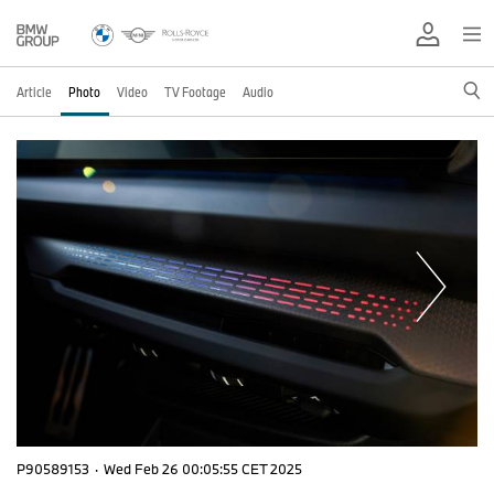
Article
Photo
Video
TV Footage
Audio
P90589153
·
Wed Feb 26 00:05:55 CET 2025