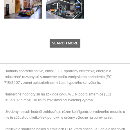
SEARCH MORE
Hodnoty spotreby paliva, emisií CO2, spotreby elektrickej energie a
zobrazené rozsahy sú stanovené podľa európskeho nariadenia (EC)
715/2007 v znení uplatniteľnom v čase typového schválenia.
Namerané hodnoty sú na základe cyklu WLTP podľa smernice (EC)
1151/2017 a môžu sa líšiť v závislosti od zvolenej výbavy.
Uvedený rozsah hodnôt zohľadňuje rôzne konfigurácie zvoleného modelu a
nie je súčasťou akejkoľvek ponuky, je určený výlučne na porovnanie.
Príručka o spotrebe paliva a emisiách CO2, ktorá obsahuje údaje o všetkých