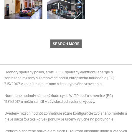
SEARCH MORE
Hodnoty spotreby paliva, emisií CO2, spotreby elektrickej energie a
zobrazené rozsahy sú stanovené podľa európskeho nariadenia (EC)
715/2007 v znení uplatniteľnom v čase typového schválenia.
Namerané hodnoty sú na základe cyklu WLTP podľa smernice (EC)
1151/2017 a môžu sa líšiť v závislosti od zvolenej výbavy.
Uvedený rozsah hodnôt zohľadňuje rôzne konfigurácie zvoleného modelu a
nie je súčasťou akejkoľvek ponuky, je určený výlučne na porovnanie.
Príručka o spotrebe paliva a emisiách CO2, ktorá obsahuje údaje o všetkých