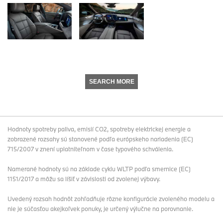
SEARCH MORE
Hodnoty spotreby paliva, emisií CO2, spotreby elektrickej energie a
zobrazené rozsahy sú stanovené podľa európskeho nariadenia (EC)
715/2007 v znení uplatniteľnom v čase typového schválenia.
Namerané hodnoty sú na základe cyklu WLTP podľa smernice (EC)
1151/2017 a môžu sa líšiť v závislosti od zvolenej výbavy.
Uvedený rozsah hodnôt zohľadňuje rôzne konfigurácie zvoleného modelu a
nie je súčasťou akejkoľvek ponuky, je určený výlučne na porovnanie.