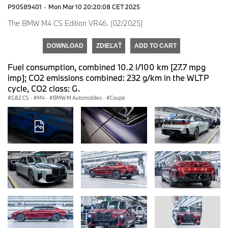
P90589401
·
Mon Mar 10 20:20:08 CET 2025
The BMW M4 CS Edition VR46. (02/2025)
DOWNLOAD
ZDIEĽAŤ
ADD TO CART
Fuel consumption, combined 10.2 l/100 km [27.7 mpg
imp]; CO2 emissions combined: 232 g/km in the WLTP
cycle, CO2 class: G.
G82 CS
·
M4
·
BMW M Automobiles
·
Coupé