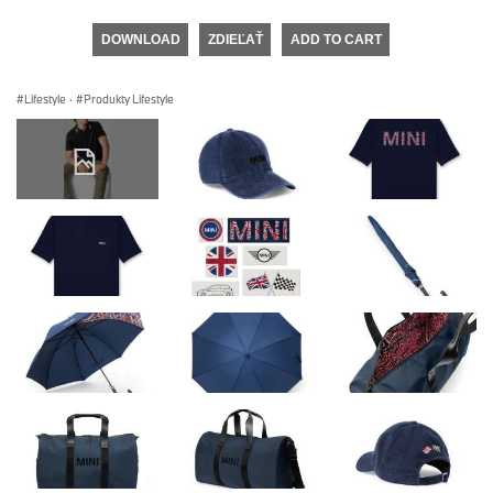
DOWNLOAD
ZDIEĽAŤ
ADD TO CART
Lifestyle
·
Produkty Lifestyle