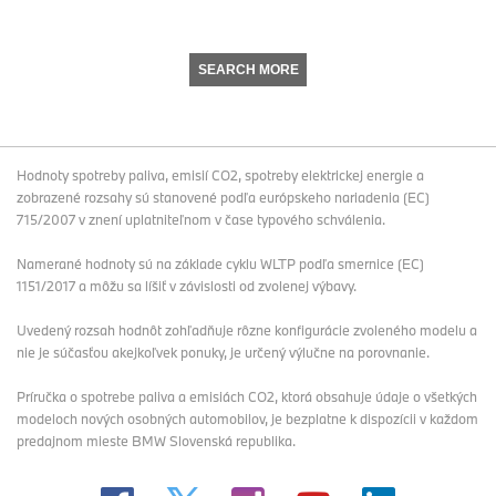
SEARCH MORE
Hodnoty spotreby paliva, emisií CO2, spotreby elektrickej energie a
zobrazené rozsahy sú stanovené podľa európskeho nariadenia (EC)
715/2007 v znení uplatniteľnom v čase typového schválenia.
Namerané hodnoty sú na základe cyklu WLTP podľa smernice (EC)
1151/2017 a môžu sa líšiť v závislosti od zvolenej výbavy.
Uvedený rozsah hodnôt zohľadňuje rôzne konfigurácie zvoleného modelu a
nie je súčasťou akejkoľvek ponuky, je určený výlučne na porovnanie.
Príručka o spotrebe paliva a emisiách CO2, ktorá obsahuje údaje o všetkých
modeloch nových osobných automobilov, je bezplatne k dispozícii v každom
predajnom mieste BMW Slovenská republika.