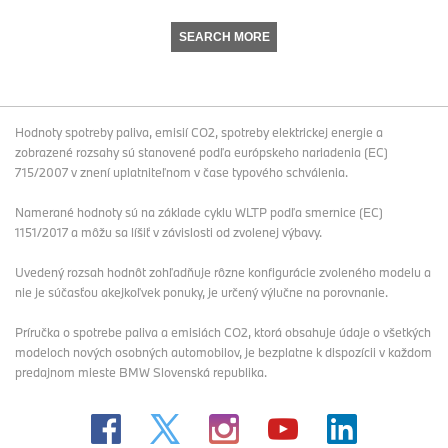
SEARCH MORE
Hodnoty spotreby paliva, emisií CO2, spotreby elektrickej energie a
zobrazené rozsahy sú stanovené podľa európskeho nariadenia (EC)
715/2007 v znení uplatniteľnom v čase typového schválenia.
Namerané hodnoty sú na základe cyklu WLTP podľa smernice (EC)
1151/2017 a môžu sa líšiť v závislosti od zvolenej výbavy.
Uvedený rozsah hodnôt zohľadňuje rôzne konfigurácie zvoleného modelu a
nie je súčasťou akejkoľvek ponuky, je určený výlučne na porovnanie.
Príručka o spotrebe paliva a emisiách CO2, ktorá obsahuje údaje o všetkých
modeloch nových osobných automobilov, je bezplatne k dispozícii v každom
predajnom mieste BMW Slovenská republika.