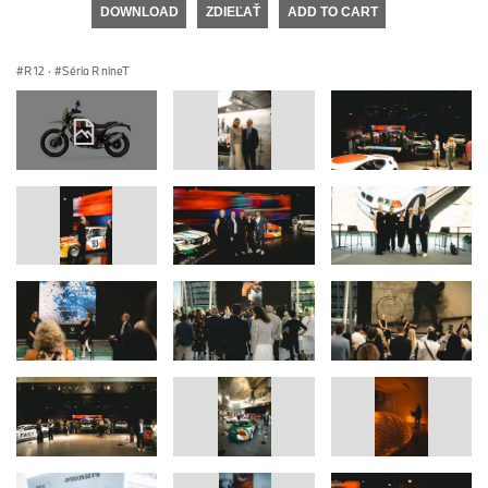
DOWNLOAD
ZDIEĽAŤ
ADD TO CART
R 12
·
Séria R nineT