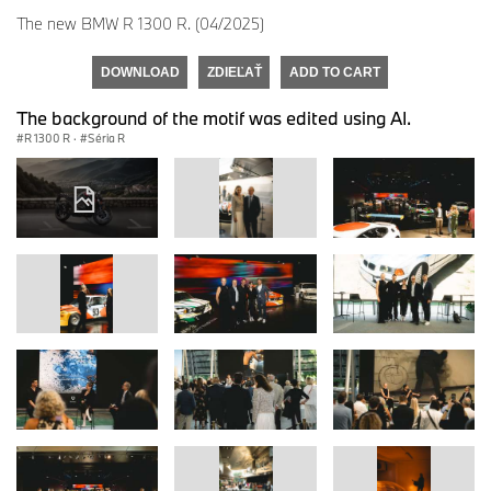
The new BMW R 1300 R. (04/2025)
DOWNLOAD
ZDIEĽAŤ
ADD TO CART
The background of the motif was edited using AI.
R 1300 R
·
Séria R