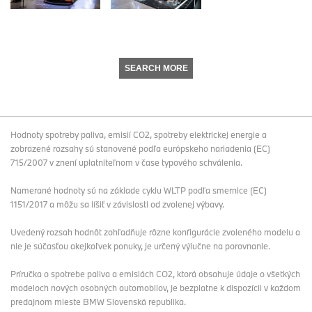
SEARCH MORE
Hodnoty spotreby paliva, emisií CO2, spotreby elektrickej energie a
zobrazené rozsahy sú stanovené podľa európskeho nariadenia (EC)
715/2007 v znení uplatniteľnom v čase typového schválenia.
Namerané hodnoty sú na základe cyklu WLTP podľa smernice (EC)
1151/2017 a môžu sa líšiť v závislosti od zvolenej výbavy.
Uvedený rozsah hodnôt zohľadňuje rôzne konfigurácie zvoleného modelu a
nie je súčasťou akejkoľvek ponuky, je určený výlučne na porovnanie.
Príručka o spotrebe paliva a emisiách CO2, ktorá obsahuje údaje o všetkých
modeloch nových osobných automobilov, je bezplatne k dispozícii v každom
predajnom mieste BMW Slovenská republika.