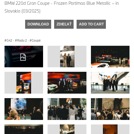
BMW 220d Gran Coupe - Frozen Portimao Blue Metallic – in
Slovakia (03/2025)
DOWNLOAD
ZDIEĽAŤ
ADD TO CART
G42
·
Radu 2
·
Coupé