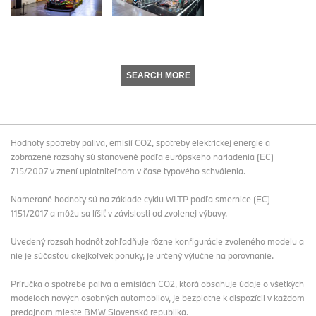
SEARCH MORE
Hodnoty spotreby paliva, emisií CO2, spotreby elektrickej energie a
zobrazené rozsahy sú stanovené podľa európskeho nariadenia (EC)
715/2007 v znení uplatniteľnom v čase typového schválenia.
Namerané hodnoty sú na základe cyklu WLTP podľa smernice (EC)
1151/2017 a môžu sa líšiť v závislosti od zvolenej výbavy.
Uvedený rozsah hodnôt zohľadňuje rôzne konfigurácie zvoleného modelu a
nie je súčasťou akejkoľvek ponuky, je určený výlučne na porovnanie.
Príručka o spotrebe paliva a emisiách CO2, ktorá obsahuje údaje o všetkých
modeloch nových osobných automobilov, je bezplatne k dispozícii v každom
predajnom mieste BMW Slovenská republika.