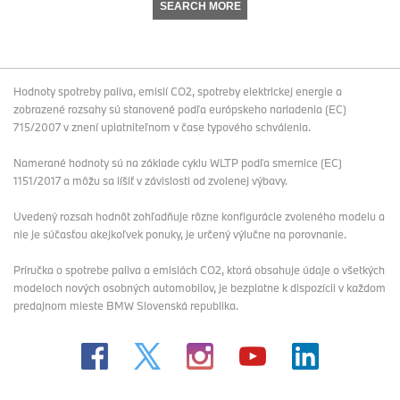
SEARCH MORE
Hodnoty spotreby paliva, emisií CO2, spotreby elektrickej energie a
zobrazené rozsahy sú stanovené podľa európskeho nariadenia (EC)
715/2007 v znení uplatniteľnom v čase typového schválenia.
Namerané hodnoty sú na základe cyklu WLTP podľa smernice (EC)
1151/2017 a môžu sa líšiť v závislosti od zvolenej výbavy.
Uvedený rozsah hodnôt zohľadňuje rôzne konfigurácie zvoleného modelu a
nie je súčasťou akejkoľvek ponuky, je určený výlučne na porovnanie.
Príručka o spotrebe paliva a emisiách CO2, ktorá obsahuje údaje o všetkých
modeloch nových osobných automobilov, je bezplatne k dispozícii v každom
predajnom mieste BMW Slovenská republika.