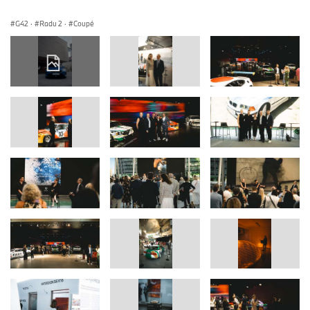
G42
·
Radu 2
·
Coupé