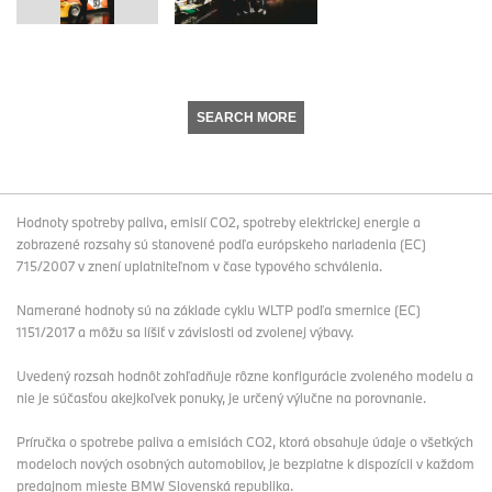
SEARCH MORE
Hodnoty spotreby paliva, emisií CO2, spotreby elektrickej energie a
zobrazené rozsahy sú stanovené podľa európskeho nariadenia (EC)
715/2007 v znení uplatniteľnom v čase typového schválenia.
Namerané hodnoty sú na základe cyklu WLTP podľa smernice (EC)
1151/2017 a môžu sa líšiť v závislosti od zvolenej výbavy.
Uvedený rozsah hodnôt zohľadňuje rôzne konfigurácie zvoleného modelu a
nie je súčasťou akejkoľvek ponuky, je určený výlučne na porovnanie.
Príručka o spotrebe paliva a emisiách CO2, ktorá obsahuje údaje o všetkých
modeloch nových osobných automobilov, je bezplatne k dispozícii v každom
predajnom mieste BMW Slovenská republika.