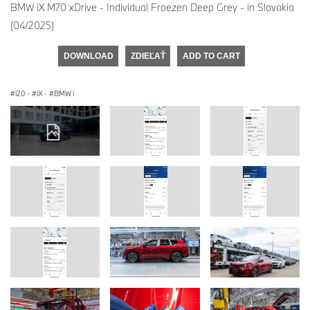
BMW iX M70 xDrive - Individual Froezen Deep Grey - in Slovakia
(04/2025)
DOWNLOAD
ZDIEĽAŤ
ADD TO CART
i20
·
iX
·
BMW i