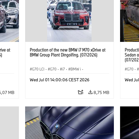
ive at
Production of the new BMW i7 M70 xDrive at
Product
6)
BMW Group Plant Dingolfing. (07/2026)
Sedan a
(07/202
G70 LCI
·
G70
·
i7
·
BMW i
·
G70
·
BMW M Automobiles
·
i7 M70
·
BMW M 
Wed Jul 01 14:00:06 CEST 2026
Wed Ju
Výrobné závody
·
Lokality
Radu 7
6,07 MB
8,75 MB