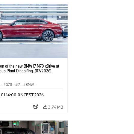
ion of the new BMW i7 M70 xDrive at
up Plant Dingolfing. (07/2026)
I
·
G70
·
i7
·
BMW i
·
Automobiles
·
i7 M70
·
l 01 14:00:06 CEST 2026
é závody
·
Lokality
3,74 MB