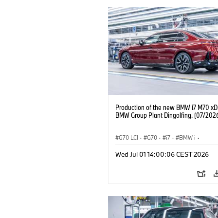
Production of the new BMW i7 M70 xDr
BMW Group Plant Dingolfing. (07/202
G70 LCI
·
G70
·
i7
·
BMW i
·
BMW M Automobiles
·
i7 M70
·
Wed Jul 01 14:00:06 CEST 2026
Výrobné závody
·
Lokality