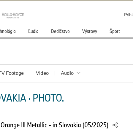
Prihl
hnológia
Ľudia
Dedičstvo
Výstavy
Šport
TV Footage
Video
Audio
VAKIA · PHOTO.
range III Metallic - in Slovakia (05/2025)