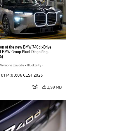
ion of the new BMW 740d xDrive
t BMW Group Plant Dingolfing.
6)
Výrobné závody
·
Lokality
·
Automobiles
·
i7 M70
·
740d
·
l 01 14:00:06 CEST 2026
·
BMW
2,99 MB