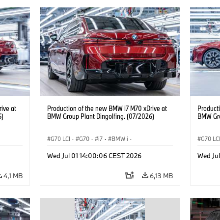
ive at
Production of the new BMW i7 M70 xDrive at
Product
6)
BMW Group Plant Dingolfing. (07/2026)
BMW Gro
G70 LCI
·
G70
·
i7
·
BMW i
·
G70 LC
BMW M Automobiles
·
i7 M70
·
BMW M 
Wed Jul 01 14:00:06 CEST 2026
Wed Ju
Výrobné závody
·
Lokality
Výrobn
4,1 MB
6,13 MB