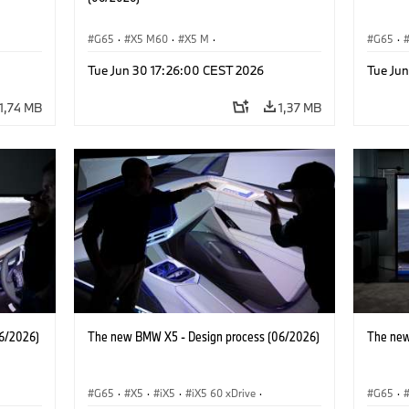
G65
·
X5 M60
·
X5 M
·
G65
·
BMW M Automobiles
·
BMW M
·
iX5 Hy
Tue Jun 30 17:26:00 CEST 2026
Tue Ju
BMW
iX5 60 xDrive
·
iX5
·
iX5 Hydrogen
·
BMW
·
X5 40
·
X5
·
X5 40 xDrive
X5 M6
1,74 MB
1,37 MB
6/2026)
The new BMW X5 - Design process (06/2026)
The new
G65
·
X5
·
iX5
·
iX5 60 xDrive
·
G65
·