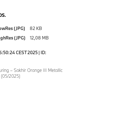
S.
owRes (JPG)
82 KB
ighRes (JPG)
12,08 MB
6:50:24 CEST 2025 | ID:
ing – Sakhir Orange III Metallic
a (05/2025)