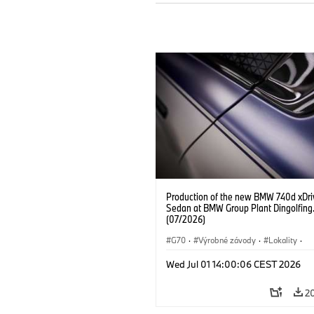
Production of the new BMW 740d xDri
Sedan at BMW Group Plant Dingolfing
(07/2026)
G70
·
Výrobné závody
·
Lokality
·
BMW M Automobiles
·
i7 M70
·
740
Wed Jul 01 14:00:06 CEST 2026
Radu 7
·
BMW
2