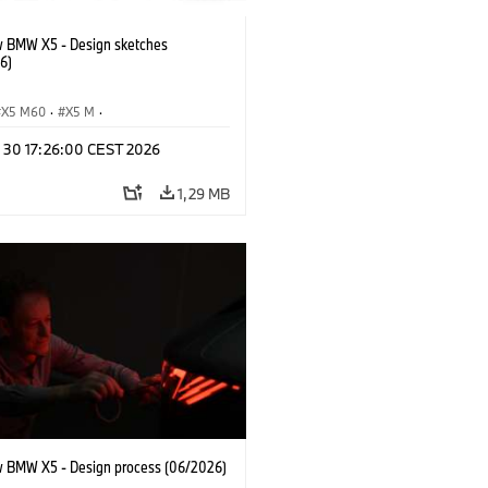
 BMW X5 - Design sketches
6)
X5 M60
·
X5 M
·
Automobiles
·
BMW M
·
n 30 17:26:00 CEST 2026
xDrive
·
iX5
·
iX5 Hydrogen
·
BMW
X5 40 xDrive
1,29 MB
 BMW X5 - Design process (06/2026)