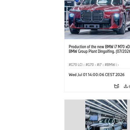
Production of the new BMW i7 M70 xDr
BMW Group Plant Dingolfing. (07/202
G70 LCI
·
G70
·
i7
·
BMW i
·
BMW M Automobiles
·
i7 M70
·
Wed Jul 01 14:00:06 CEST 2026
Výrobné závody
·
Lokality