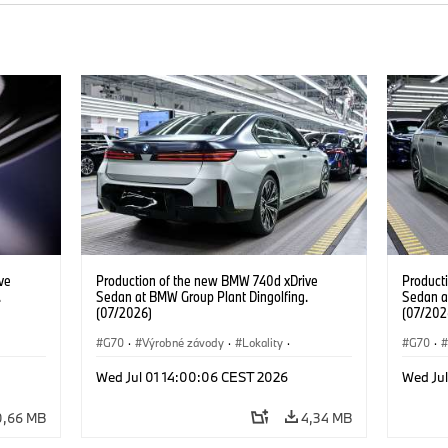
ve
Production of the new BMW 740d xDrive
Product
.
Sedan at BMW Group Plant Dingolfing.
Sedan a
(07/2026)
(07/202
G70
·
Výrobné závody
·
Lokality
·
G70
·
d
·
BMW M Automobiles
·
i7 M70
·
740d
·
BMW M 
Wed Jul 01 14:00:06 CEST 2026
Wed Ju
Radu 7
·
BMW
Radu 7
0,66 MB
4,34 MB