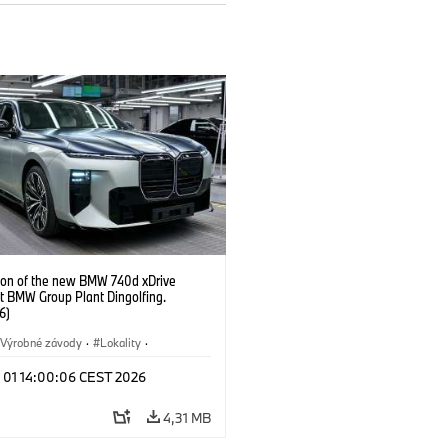
ion of the new BMW 740d xDrive
t BMW Group Plant Dingolfing.
6)
Výrobné závody
·
Lokality
·
Automobiles
·
i7 M70
·
740d
·
l 01 14:00:06 CEST 2026
·
BMW
4,31 MB