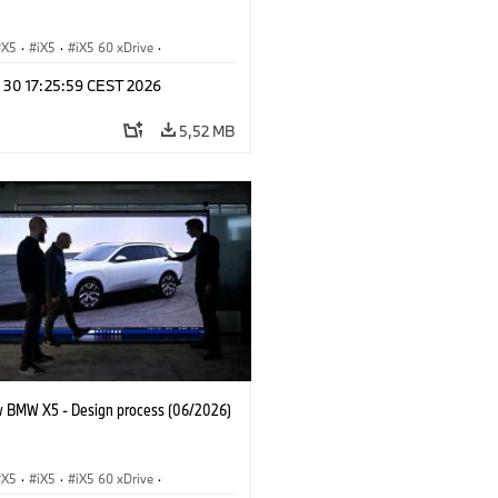
X5
·
iX5
·
iX5 60 xDrive
·
drogen
·
BMW M Automobiles
·
X5 M
n 30 17:25:59 CEST 2026
 xDrive
·
BMW
·
X5 50e xDrive
·
0
5,52 MB
 BMW X5 - Design process (06/2026)
X5
·
iX5
·
iX5 60 xDrive
·