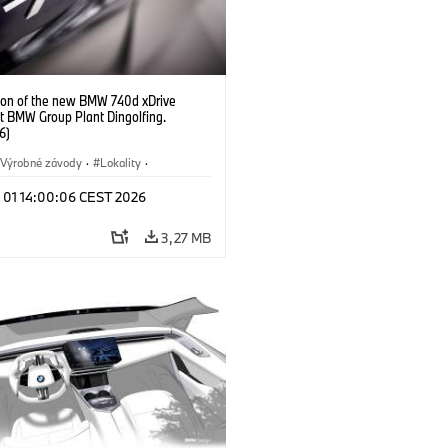
ion of the new BMW 740d xDrive
t BMW Group Plant Dingolfing.
6)
Výrobné závody
·
Lokality
·
Automobiles
·
i7 M70
·
740d
·
l 01 14:00:06 CEST 2026
·
BMW
3,27 MB