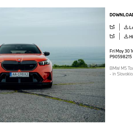
DOWNLOAD
L
H
Fri May 30 1
P90598215
BMW M5 Tour
- in Slovaki