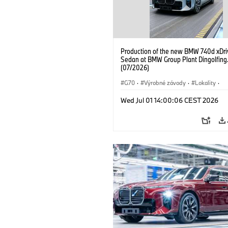
Production of the new BMW 740d xDri
Sedan at BMW Group Plant Dingolfing
(07/2026)
G70
·
Výrobné závody
·
Lokality
·
BMW M Automobiles
·
i7 M70
·
740
Wed Jul 01 14:00:06 CEST 2026
Radu 7
·
BMW