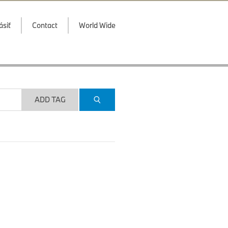
ásiť
Contact
World Wide
ADD TAG