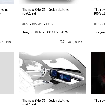
ive at
The new BMW X5 - Design sketches
The new
6)
(06/2026)
(06/202
G65
·
X5 M60
·
X5 M
·
G65
·
BMW M Automobiles
·
BMW M
·
BMW M 
Tue Jun 30 17:26:00 CEST 2026
Tue Ju
iX5 60 xDrive
·
iX5
·
iX5 Hydrogen
·
BMW
iX5 60 
·
X5
·
X5 40 xDrive
·
X5
·
2,44 MB
1,15 MB
The new BMW X5 - Design sketches
The new
(06/2026)