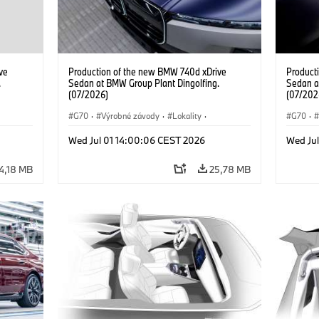
ve
Production of the new BMW 740d xDrive
Product
.
Sedan at BMW Group Plant Dingolfing.
Sedan a
(07/2026)
(07/202
G70
·
Výrobné závody
·
Lokality
·
G70
·
d
·
BMW M Automobiles
·
i7 M70
·
740d
·
BMW M 
Wed Jul 01 14:00:06 CEST 2026
Wed Ju
Radu 7
·
BMW
Radu 7
4,18 MB
25,78 MB