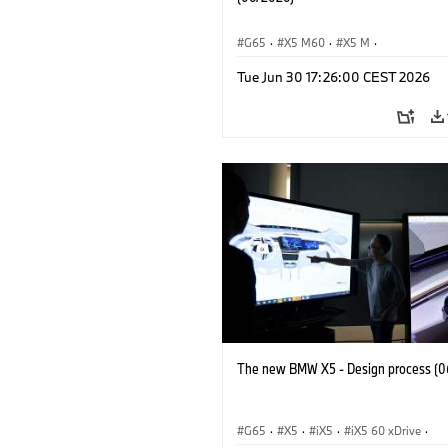
G65
·
X5 M60
·
X5 M
·
BMW M Automobiles
·
BMW M
·
Tue Jun 30 17:26:00 CEST 2026
iX5 60 xDrive
·
iX5
·
iX5 Hydrogen
·
·
X5
·
X5 40 xDrive
The new BMW X5 - Design process (0
G65
·
X5
·
iX5
·
iX5 60 xDrive
·