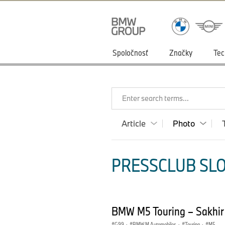
Spoločnosť
Značky
Tec
Enter search terms...
Article
Photo
PRESSCLUB SLO
BMW M5 Touring – Sakhir O
G99
·
BMW M Automobiles
·
Touring
·
M5