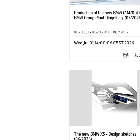
Production of the new BMW i7 M70 xDr
BMW Group Plant Dingolfing. (07/202
G70 LCI
·
G70
·
i7
·
BMW i
·
BMW M Automobiles
·
i7 M70
·
Wed Jul 01 14:00:06 CEST 2026
Výrobné závody
·
Lokality
The new BMW X5 - Design sketches
(06/2026)