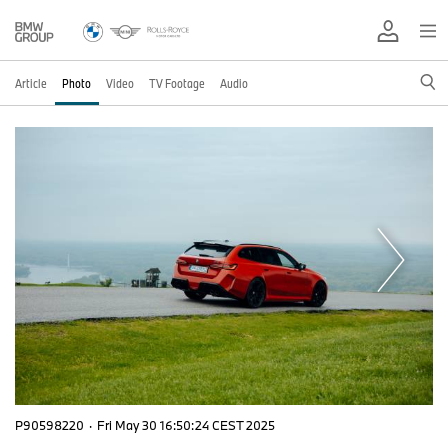
Article
Photo
Video
TV Footage
Audio
P90598220
·
Fri May 30 16:50:24 CEST 2025