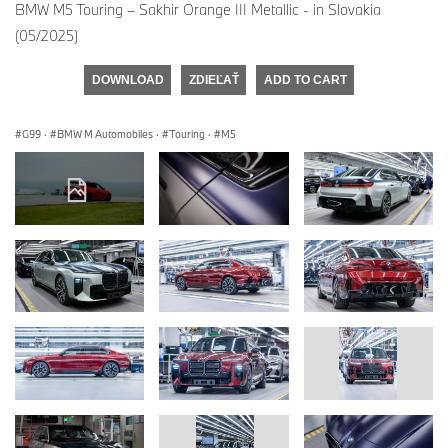
BMW M5 Touring – Sakhir Orange III Metallic - in Slovakia
(05/2025)
DOWNLOAD
ZDIEĽAŤ
ADD TO CART
G99
·
BMW M Automobiles
·
Touring
·
M5