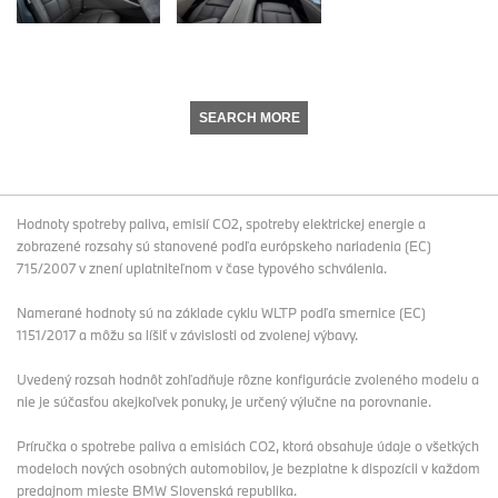
SEARCH MORE
Hodnoty spotreby paliva, emisií CO2, spotreby elektrickej energie a
zobrazené rozsahy sú stanovené podľa európskeho nariadenia (EC)
715/2007 v znení uplatniteľnom v čase typového schválenia.
Namerané hodnoty sú na základe cyklu WLTP podľa smernice (EC)
1151/2017 a môžu sa líšiť v závislosti od zvolenej výbavy.
Uvedený rozsah hodnôt zohľadňuje rôzne konfigurácie zvoleného modelu a
nie je súčasťou akejkoľvek ponuky, je určený výlučne na porovnanie.
Príručka o spotrebe paliva a emisiách CO2, ktorá obsahuje údaje o všetkých
modeloch nových osobných automobilov, je bezplatne k dispozícii v každom
predajnom mieste BMW Slovenská republika.