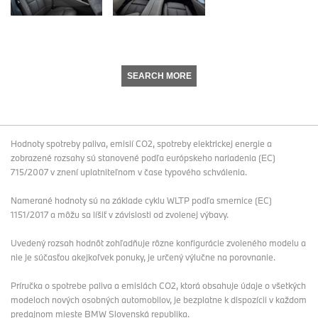
SEARCH MORE
Hodnoty spotreby paliva, emisií CO2, spotreby elektrickej energie a
zobrazené rozsahy sú stanovené podľa európskeho nariadenia (EC)
715/2007 v znení uplatniteľnom v čase typového schválenia.
Namerané hodnoty sú na základe cyklu WLTP podľa smernice (EC)
1151/2017 a môžu sa líšiť v závislosti od zvolenej výbavy.
Uvedený rozsah hodnôt zohľadňuje rôzne konfigurácie zvoleného modelu a
nie je súčasťou akejkoľvek ponuky, je určený výlučne na porovnanie.
Príručka o spotrebe paliva a emisiách CO2, ktorá obsahuje údaje o všetkých
modeloch nových osobných automobilov, je bezplatne k dispozícii v každom
predajnom mieste BMW Slovenská republika.