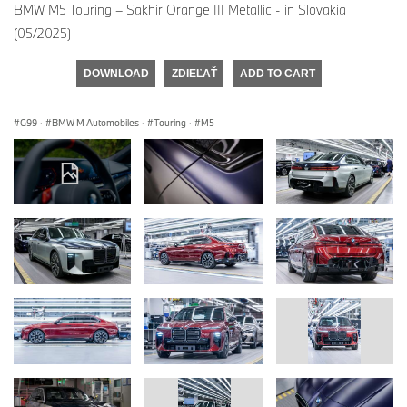
BMW M5 Touring – Sakhir Orange III Metallic - in Slovakia
(05/2025)
DOWNLOAD
ZDIEĽAŤ
ADD TO CART
G99
·
BMW M Automobiles
·
Touring
·
M5