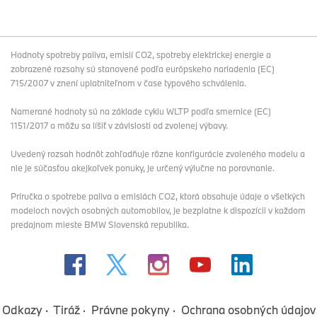
Hodnoty spotreby paliva, emisií CO2, spotreby elektrickej energie a
zobrazené rozsahy sú stanovené podľa európskeho nariadenia (EC)
715/2007 v znení uplatniteľnom v čase typového schválenia.
Namerané hodnoty sú na základe cyklu WLTP podľa smernice (EC)
1151/2017 a môžu sa líšiť v závislosti od zvolenej výbavy.
Uvedený rozsah hodnôt zohľadňuje rôzne konfigurácie zvoleného modelu a
nie je súčasťou akejkoľvek ponuky, je určený výlučne na porovnanie.
Príručka o spotrebe paliva a emisiách CO2, ktorá obsahuje údaje o všetkých
modeloch nových osobných automobilov, je bezplatne k dispozícii v každom
predajnom mieste BMW Slovenská republika.
Odkazy
Tiráž
Právne pokyny
Ochrana osobných údajov