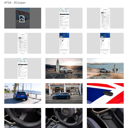
F66
·
Cooper