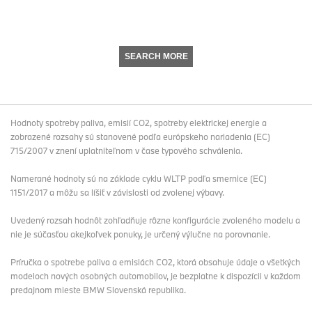
SEARCH MORE
Hodnoty spotreby paliva, emisií CO2, spotreby elektrickej energie a
zobrazené rozsahy sú stanovené podľa európskeho nariadenia (EC)
715/2007 v znení uplatniteľnom v čase typového schválenia.
Namerané hodnoty sú na základe cyklu WLTP podľa smernice (EC)
1151/2017 a môžu sa líšiť v závislosti od zvolenej výbavy.
Uvedený rozsah hodnôt zohľadňuje rôzne konfigurácie zvoleného modelu a
nie je súčasťou akejkoľvek ponuky, je určený výlučne na porovnanie.
Príručka o spotrebe paliva a emisiách CO2, ktorá obsahuje údaje o všetkých
modeloch nových osobných automobilov, je bezplatne k dispozícii v každom
predajnom mieste BMW Slovenská republika.