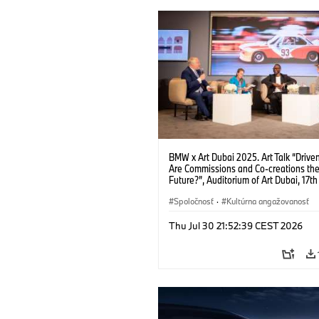
BMW x Art Dubai 2025. Art Talk “Driven
Are Commissions and Co-creations th
Future?”, Auditorium of Art Dubai, 17th 
f.l.t.r.: Prof Dr Thomas Girst (Global He
BMW Group Cultural Engagement), Dr
Spoločnosť
·
Kultúrna angažovanosť
Stephanie Rosenthal (Director Gugge
Abu Dhabi Project), Azu Nwagbogu (F
Thu Jul 30 21:52:39 CEST 2026
and Director African Artists' Foundati
LagosPhoto Festival) and Hans Ulrich 
(Artistic Director SERPENTINE). (04/