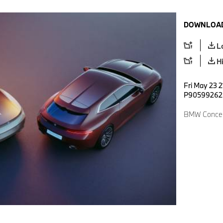
DOWNLOAD
L
H
Fri May 23 2
P90599262
BMW Concept