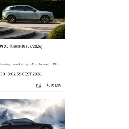
 X5 长轴距版 (07/2026)
Predaj a marketing
·
Spoločnosť
·
X5
l 30 19:02:59 CEST 2026
15 MB