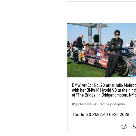
BMW Art Car No. 20 artist Julie Mehre
with her BMW M Hybrid V8 at the ninth
of 'The Bridge' in Bridgehampton, NY 
September 13, 2025. Photo credit Ben
@benfrankephoto.
Spoločnosť
·
Firemné podujatia
Thu Jul 30 21:52:40 CEST 2026