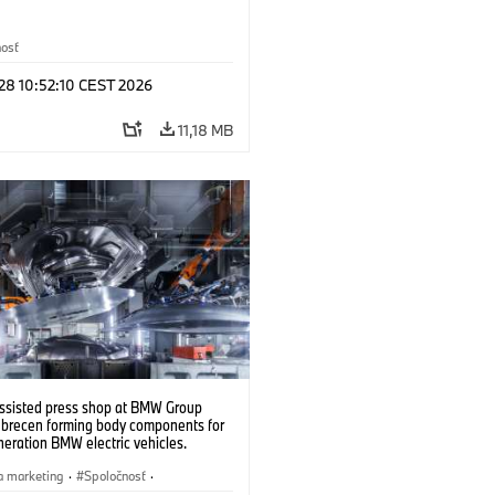
nosť
 28 10:52:10 CEST 2026
11,18 MB
ssisted press shop at BMW Group
ebrecen forming body components for
eration BMW electric vehicles.
6)
a marketing
·
Spoločnosť
·