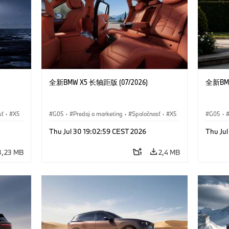
全新BMW X5 长轴距版 (07/2026)
全新BMW
sť
·
X5
G05
·
Predaj a marketing
·
Spoločnosť
·
X5
G05
·
Thu Jul 30 19:02:59 CEST 2026
Thu Ju
3,23 MB
2,4 MB