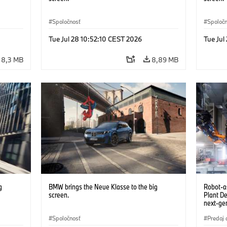
Spoločnosť
Spoloč
Tue Jul 28 10:52:10 CEST 2026
Tue Jul
8,3 MB
8,89 MB
g
BMW brings the Neue Klasse to the big
Robot-a
screen.
Plant D
next-gen
(07/202
Spoločnosť
Predaj 