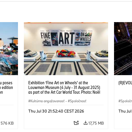
tu poses
Exhibition ‘Fine Art on Wheels’ at the
(R)EVO
 edition
Louwman Museum (4 July - 31 August 2025)
on
as part of the Art Car World Tour. Photo: Noël
 Franke
van Bilsen (07/2025)
Kultúrna angažovanosť
·
Spoločnosť
Spoloč
Thu Jul 30 21:52:40 CEST 2026
Thu Jul
576 KB
17,75 MB