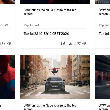
BMW brings the Neue Klasse to the big
BMW bri
screen.
screen.
sť
·
X5
Spoločnosť
Spoloč
Tue Jul 28 10:52:10 CEST 2026
Tue Jul
1,34 MB
14,77 MB
g
BMW brings the Neue Klasse to the big
BMW bri
screen.
screen.