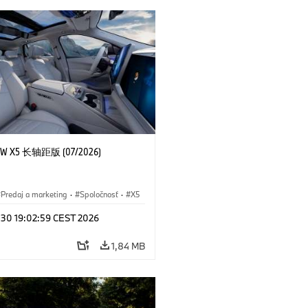
 X5 长轴距版 (07/2026)
Predaj a marketing
·
Spoločnosť
·
X5
l 30 19:02:59 CEST 2026
1,84 MB