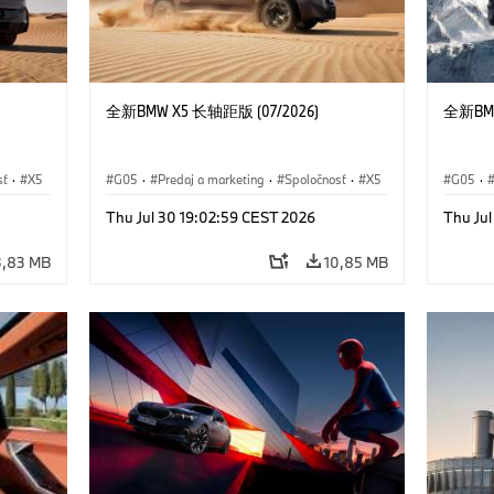
全新BMW X5 长轴距版 (07/2026)
全新BMW
sť
·
X5
G05
·
Predaj a marketing
·
Spoločnosť
·
X5
G05
·
Thu Jul 30 19:02:59 CEST 2026
Thu Ju
3,83 MB
10,85 MB