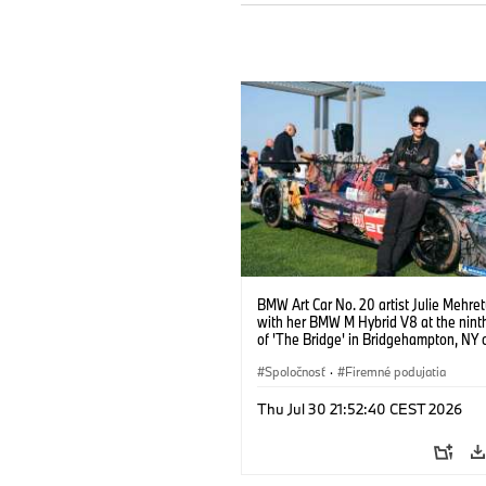
BMW Art Car No. 20 artist Julie Mehre
with her BMW M Hybrid V8 at the ninth
of 'The Bridge' in Bridgehampton, NY 
September 13, 2025. Photo credit Ben
@benfrankephoto.
Spoločnosť
·
Firemné podujatia
Thu Jul 30 21:52:40 CEST 2026