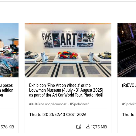
tu poses
Exhibition ‘Fine Art on Wheels’ at the
(R)EVO
 edition
Louwman Museum (4 July - 31 August 2025)
on
as part of the Art Car World Tour. Photo: Noël
 Franke
van Bilsen (07/2025)
Kultúrna angažovanosť
·
Spoločnosť
Spoloč
Thu Jul 30 21:52:40 CEST 2026
Thu Jul
576 KB
17,75 MB