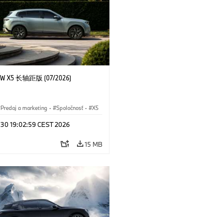
 X5 长轴距版 (07/2026)
Predaj a marketing
·
Spoločnosť
·
X5
l 30 19:02:59 CEST 2026
15 MB