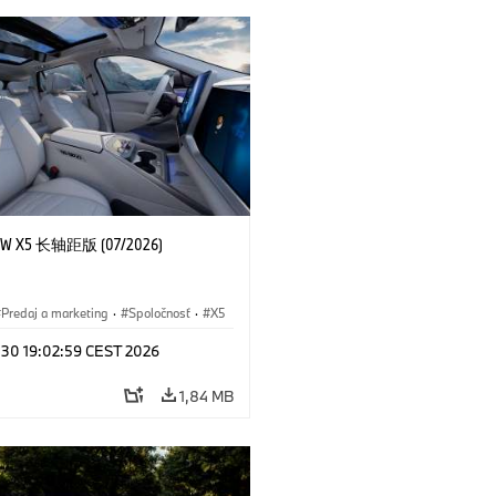
 X5 长轴距版 (07/2026)
Predaj a marketing
·
Spoločnosť
·
X5
l 30 19:02:59 CEST 2026
1,84 MB