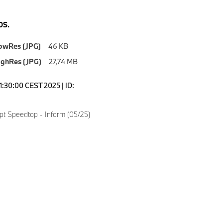
S.
owRes (JPG)
46 KB
ighRes (JPG)
27,74 MB
1:30:00 CEST 2025 | ID:
 Speedtop - Inform (05/25)