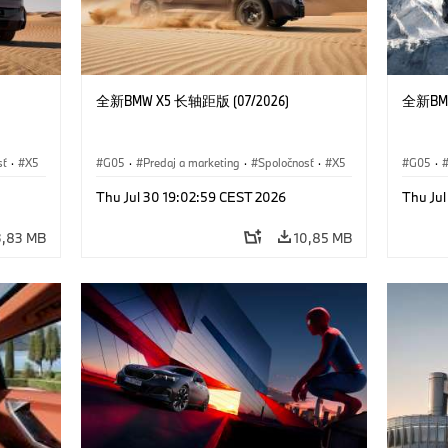
全新BMW X5 长轴距版 (07/2026)
全新BMW
sť
·
X5
G05
·
Predaj a marketing
·
Spoločnosť
·
X5
G05
·
Thu Jul 30 19:02:59 CEST 2026
Thu Ju
3,83 MB
10,85 MB