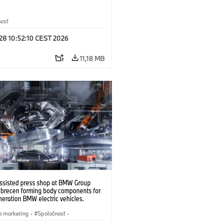
nosť
 28 10:52:10 CEST 2026
11,18 MB
ssisted press shop at BMW Group
ebrecen forming body components for
eration BMW electric vehicles.
6)
a marketing
·
Spoločnosť
·