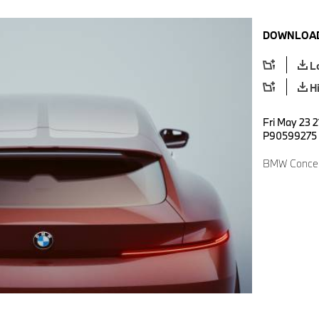
DOWNLOAD
L
H
Fri May 23 2
P90599275
BMW Concept