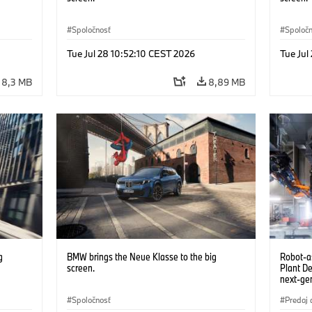
Spoločnosť
Spoloč
Tue Jul 28 10:52:10 CEST 2026
Tue Jul
8,3 MB
8,89 MB
g
BMW brings the Neue Klasse to the big
Robot-a
screen.
Plant D
next-gen
(07/202
Spoločnosť
Predaj 