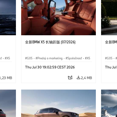
全新BMW X5 长轴距版 (07/2026)
全新BMW
sť
·
X5
G05
·
Predaj a marketing
·
Spoločnosť
·
X5
G05
·
Thu Jul 30 19:02:59 CEST 2026
Thu Ju
3,23 MB
2,4 MB