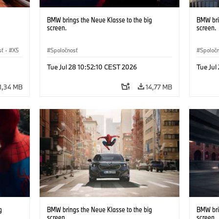
BMW brings the Neue Klasse to the big
BMW bri
screen.
screen.
sť
·
X5
Spoločnosť
Spoloč
Tue Jul 28 10:52:10 CEST 2026
Tue Jul
1,34 MB
14,77 MB
g
BMW brings the Neue Klasse to the big
BMW bri
screen.
screen.