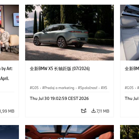
 by Art:
全新BMW X5 长轴距版 (07/2026)
全新BMW
e
April.
ad of
G05
·
Predaj a marketing
·
Spoločnosť
·
X5
G05
·
nheim
ounder
Thu Jul 30 19:02:59 CEST 2026
Thu Ju
on and
Obrist
1,99 MB
7,11 MB
2025)