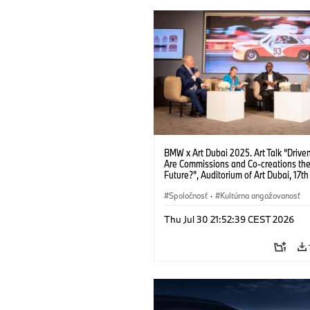
BMW x Art Dubai 2025. Art Talk “Driven
Are Commissions and Co-creations th
Future?”, Auditorium of Art Dubai, 17th 
f.l.t.r.: Prof Dr Thomas Girst (Global He
BMW Group Cultural Engagement), Dr
Spoločnosť
·
Kultúrna angažovanosť
Stephanie Rosenthal (Director Gugge
Abu Dhabi Project), Azu Nwagbogu (F
Thu Jul 30 21:52:39 CEST 2026
and Director African Artists' Foundati
LagosPhoto Festival) and Hans Ulrich 
(Artistic Director SERPENTINE). (04/