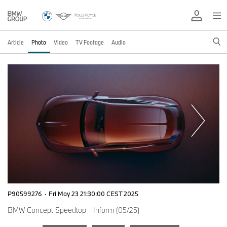
Article
Photo
Video
TV Footage
Audio
P90599276
·
Fri May 23 21:30:00 CEST 2025
BMW Concept Speedtop - Inform (05/25)