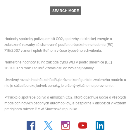
SEARCH MORE
Hodnoty spotreby paliva, emisií CO2, spotreby elektrickej energie a
zobrazené rozsahy sú stanovené podľa európskeho nariadenia (EC)
715/2007 v znení uplatniteľnom v čase typového schválenia.
Namerané hodnoty sú na základe cyklu WLTP podľa smernice (EC)
1151/2017 a môžu sa líšiť v závislosti od zvolenej výbavy.
Uvedený rozsah hodnôt zohľadňuje rôzne konfigurácie zvoleného modelu a
nie je súčasťou akejkoľvek ponuky, je určený výlučne na porovnanie.
Príručka o spotrebe paliva a emisiách CO2, ktorá obsahuje údaje o všetkých
modeloch nových osobných automobilov, je bezplatne k dispozícii v každom
predajnom mieste BMW Slovenská republika.