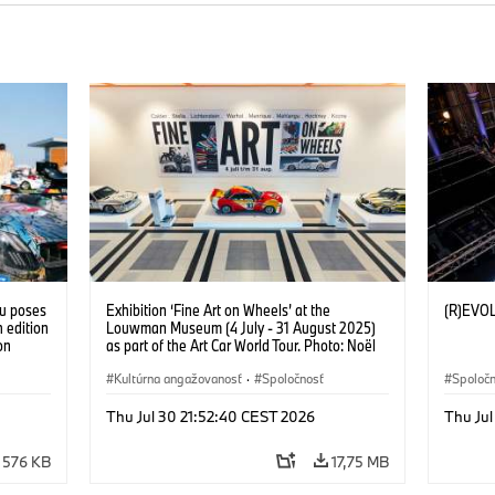
tu poses
Exhibition ‘Fine Art on Wheels’ at the
(R)EVO
 edition
Louwman Museum (4 July - 31 August 2025)
on
as part of the Art Car World Tour. Photo: Noël
 Franke
van Bilsen (07/2025)
Kultúrna angažovanosť
·
Spoločnosť
Spoloč
Thu Jul 30 21:52:40 CEST 2026
Thu Jul
576 KB
17,75 MB