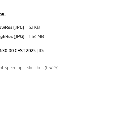
S.
owRes (JPG)
52 KB
ighRes (JPG)
1,54 MB
1:30:00 CEST 2025 | ID:
 Speedtop - Sketches (05/25)