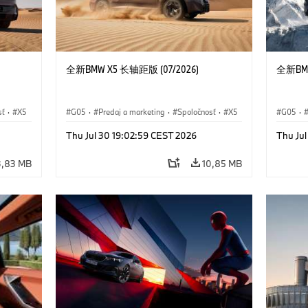
全新BMW X5 长轴距版 (07/2026)
全新BMW
sť
·
X5
G05
·
Predaj a marketing
·
Spoločnosť
·
X5
G05
·
Thu Jul 30 19:02:59 CEST 2026
Thu Ju
3,83 MB
10,85 MB