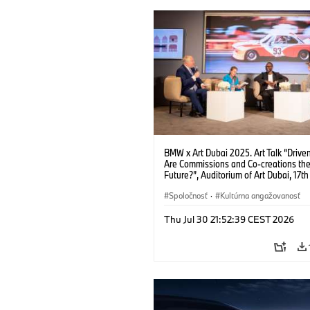
BMW x Art Dubai 2025. Art Talk “Driven
Are Commissions and Co-creations th
Future?”, Auditorium of Art Dubai, 17th 
f.l.t.r.: Prof Dr Thomas Girst (Global He
BMW Group Cultural Engagement), Dr
Spoločnosť
·
Kultúrna angažovanosť
Stephanie Rosenthal (Director Gugge
Abu Dhabi Project), Azu Nwagbogu (F
Thu Jul 30 21:52:39 CEST 2026
and Director African Artists' Foundati
LagosPhoto Festival) and Hans Ulrich 
(Artistic Director SERPENTINE). (04/