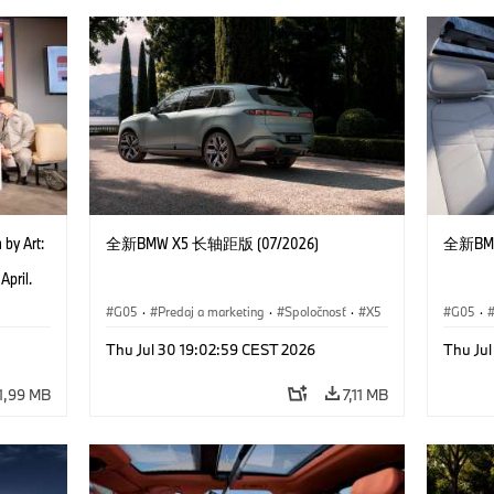
 by Art:
全新BMW X5 长轴距版 (07/2026)
全新BMW
e
April.
ad of
G05
·
Predaj a marketing
·
Spoločnosť
·
X5
G05
·
nheim
ounder
Thu Jul 30 19:02:59 CEST 2026
Thu Ju
on and
Obrist
1,99 MB
7,11 MB
2025)