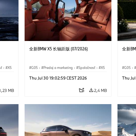
全新BMW X5 长轴距版 (07/2026)
全新BMW
sť
·
X5
G05
·
Predaj a marketing
·
Spoločnosť
·
X5
G05
·
Thu Jul 30 19:02:59 CEST 2026
Thu Ju
3,23 MB
2,4 MB