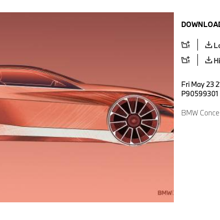
DOWNLOAD
L
H
Fri May 23 2
P90599301
BMW Concept