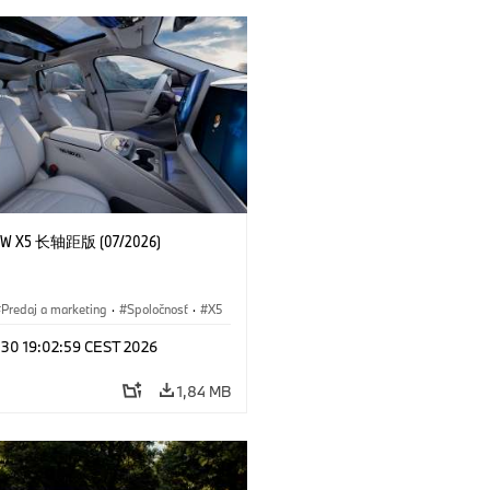
 X5 长轴距版 (07/2026)
Predaj a marketing
·
Spoločnosť
·
X5
l 30 19:02:59 CEST 2026
1,84 MB