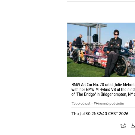
BMW Art Car No. 20 artist Julie Mehre
with her BMW M Hybrid V8 at the ninth
of 'The Bridge' in Bridgehampton, NY 
September 13, 2025. Photo credit Ben
@benfrankephoto.
Spoločnosť
·
Firemné podujatia
Thu Jul 30 21:52:40 CEST 2026