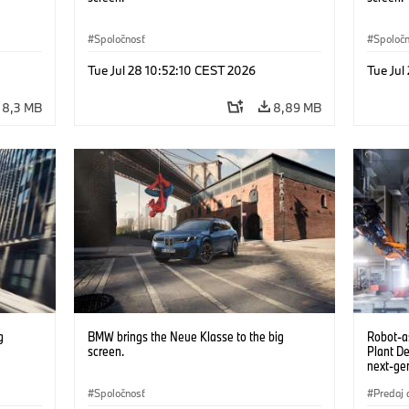
Spoločnosť
Spoloč
Tue Jul 28 10:52:10 CEST 2026
Tue Jul
8,3 MB
8,89 MB
g
BMW brings the Neue Klasse to the big
Robot-a
screen.
Plant D
next-gen
(07/202
Spoločnosť
Predaj 