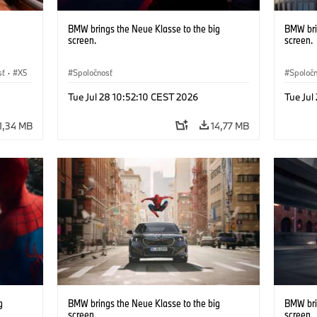
BMW brings the Neue Klasse to the big
BMW bri
screen.
screen.
sť
·
X5
Spoločnosť
Spoloč
Tue Jul 28 10:52:10 CEST 2026
Tue Jul
1,34 MB
14,77 MB
g
BMW brings the Neue Klasse to the big
BMW bri
screen.
screen.