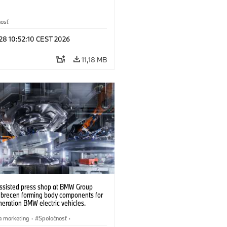
nosť
 28 10:52:10 CEST 2026
11,18 MB
ssisted press shop at BMW Group
ebrecen forming body components for
eration BMW electric vehicles.
6)
a marketing
·
Spoločnosť
·