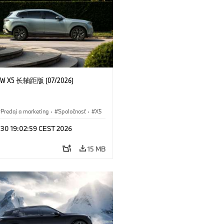
 X5 长轴距版 (07/2026)
Predaj a marketing
·
Spoločnosť
·
X5
l 30 19:02:59 CEST 2026
15 MB