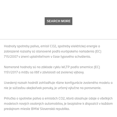
SEARCH MORE
Hodnoty spotreby paliva, emisií CO2, spotreby elektrickej energie a
zobrazené rozsahy sú stanovené podľa európskeho nariadenia (EC)
715/2007 v znení uplatniteľnom v čase typového schválenia.
Namerané hodnoty sú na základe cyklu WLTP podľa smernice (EC)
1151/2017 a môžu sa líšiť v závislosti od zvolenej výbavy.
Uvedený rozsah hodnôt zohľadňuje rôzne konfigurácie zvoleného modelu a
nie je súčasťou akejkoľvek ponuky, je určený výlučne na porovnanie.
Príručka o spotrebe paliva a emisiách CO2, ktorá obsahuje údaje o všetkých
modeloch nových osobných automobilov, je bezplatne k dispozícii v každom
predajnom mieste BMW Slovenská republika.