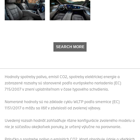
SEARCH MORE
Hodnoty spotreby paliva, emisií CO2, spotreby elektrickej energie a
zobrazené rozsahy sú stanovené podľa európskeho nariadenia (EC)
715/2007 v znení uplatniteľnom v čase typového schválenia.
Namerané hodnoty sú na základe cyklu WLTP podľa smernice (EC)
1151/2017 a môžu sa líšiť v závislosti od zvolenej výbavy.
Uvedený rozsah hodnôt zohľadňuje rôzne konfigurácie zvoleného modelu a
nie je súčasťou akejkoľvek ponuky, je určený výlučne na porovnanie.
Príručka o spotrebe paliva a emisiách CO2, ktorá obsahuje údaje o všetkých