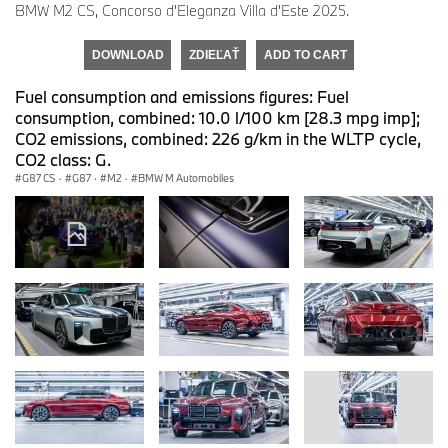
BMW M2 CS, Concorso d'Eleganza Villa d'Este 2025.
DOWNLOAD
ZDIEĽAŤ
ADD TO CART
Fuel consumption and emissions figures: Fuel
consumption, combined: 10.0 l/100 km [28.3 mpg imp];
CO2 emissions, combined: 226 g/km in the WLTP cycle,
CO2 class: G.
G87 CS
·
G87
·
M2
·
BMW M Automobiles