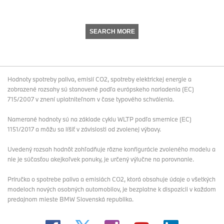
SEARCH MORE
Hodnoty spotreby paliva, emisií CO2, spotreby elektrickej energie a
zobrazené rozsahy sú stanovené podľa európskeho nariadenia (EC)
715/2007 v znení uplatniteľnom v čase typového schválenia.
Namerané hodnoty sú na základe cyklu WLTP podľa smernice (EC)
1151/2017 a môžu sa líšiť v závislosti od zvolenej výbavy.
Uvedený rozsah hodnôt zohľadňuje rôzne konfigurácie zvoleného modelu a
nie je súčasťou akejkoľvek ponuky, je určený výlučne na porovnanie.
Príručka o spotrebe paliva a emisiách CO2, ktorá obsahuje údaje o všetkých
modeloch nových osobných automobilov, je bezplatne k dispozícii v každom
predajnom mieste BMW Slovenská republika.