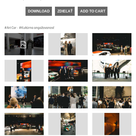
DOWNLOAD
ZDIEĽAŤ
ADD TO CART
Art Car
·
Kultúrna angažovanosť