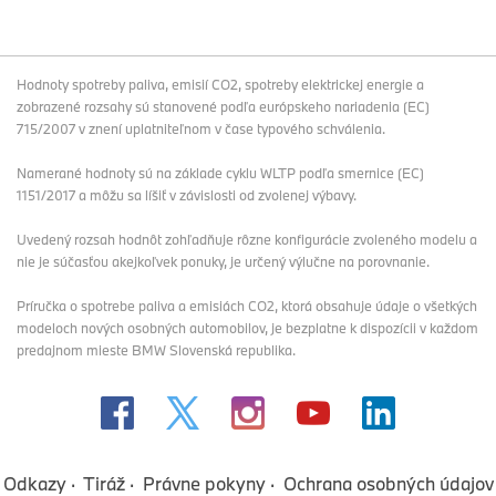
Hodnoty spotreby paliva, emisií CO2, spotreby elektrickej energie a
zobrazené rozsahy sú stanovené podľa európskeho nariadenia (EC)
715/2007 v znení uplatniteľnom v čase typového schválenia.
Namerané hodnoty sú na základe cyklu WLTP podľa smernice (EC)
1151/2017 a môžu sa líšiť v závislosti od zvolenej výbavy.
Uvedený rozsah hodnôt zohľadňuje rôzne konfigurácie zvoleného modelu a
nie je súčasťou akejkoľvek ponuky, je určený výlučne na porovnanie.
Príručka o spotrebe paliva a emisiách CO2, ktorá obsahuje údaje o všetkých
modeloch nových osobných automobilov, je bezplatne k dispozícii v každom
predajnom mieste BMW Slovenská republika.
Odkazy
Tiráž
Právne pokyny
Ochrana osobných údajov