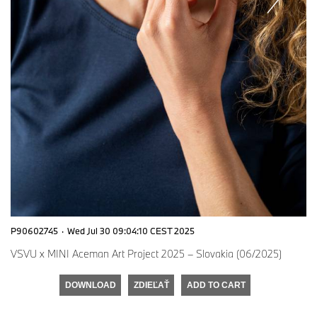
P90602745
·
Wed Jul 30 09:04:10 CEST 2025
VSVU x MINI Aceman Art Project 2025 – Slovakia (06/2025)
DOWNLOAD
ZDIEĽAŤ
ADD TO CART