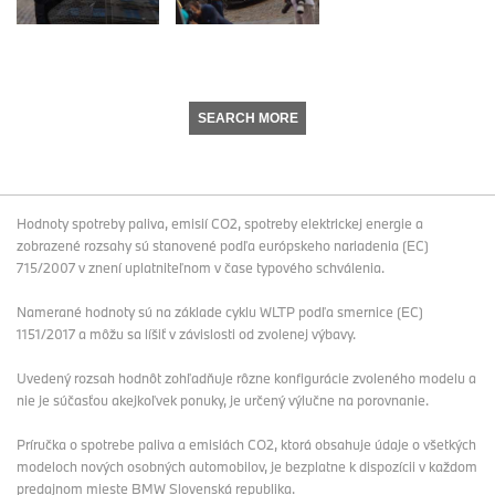
SEARCH MORE
Hodnoty spotreby paliva, emisií CO2, spotreby elektrickej energie a
zobrazené rozsahy sú stanovené podľa európskeho nariadenia (EC)
715/2007 v znení uplatniteľnom v čase typového schválenia.
Namerané hodnoty sú na základe cyklu WLTP podľa smernice (EC)
1151/2017 a môžu sa líšiť v závislosti od zvolenej výbavy.
Uvedený rozsah hodnôt zohľadňuje rôzne konfigurácie zvoleného modelu a
nie je súčasťou akejkoľvek ponuky, je určený výlučne na porovnanie.
Príručka o spotrebe paliva a emisiách CO2, ktorá obsahuje údaje o všetkých
modeloch nových osobných automobilov, je bezplatne k dispozícii v každom
predajnom mieste BMW Slovenská republika.